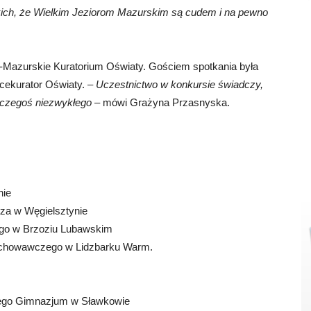
ich, że Wielkim Jeziorom Mazurskim są cudem i na pewno
Mazurskie Kuratorium Oświaty. Gościem spotkania była
ekurator Oświaty. –
Uczestnictwo w konkursie świadczy,
 czegoś niezwykłego
– mówi Grażyna Przasnyska.
nie
tza w Węgielsztynie
ego w Brzoziu Lubawskim
ychowawczego w Lidzbarku Warm.
znego Gimnazjum w Sławkowie