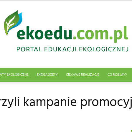
ATY EKOLOGICZNE
EKOGADŻETY
CIEKAWE REALIZACJE
CO ROBIMY?
Edukacja
rzyli kampanie promocy
ekologiczna