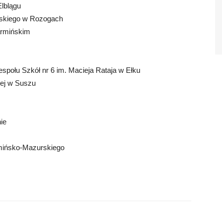
Elblągu
wskiego w Rozogach
armińskim
społu Szkół nr 6 im. Macieja Rataja w Ełku
iej w Suszu
ie
mińsko-Mazurskiego