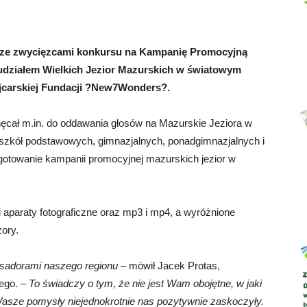
ę ze zwycięzcami konkursu na Kampanię Promocyjną
 udziałem Wielkich Jezior Mazurskich w światowym
Abrys
carskiej Fundacji ?New7Wonders?.
hęcał m.in. do oddawania głosów na Mazurskie Jeziora w
zkół podstawowych, gimnazjalnych, ponadgimnazjalnych i
gotowanie kampanii promocyjnej mazurskich jezior w
 aparaty fotograficzne oraz mp3 i mp4, a wyróżnione
zory.
asadorami naszego regionu
– mówił Jacek Protas,
ego. –
To świadczy o tym, że nie jest Wam obojętne, w jaki
asze pomysły niejednokrotnie nas pozytywnie zaskoczyły.