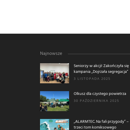
Najnowsze
Seniorzy w akcji! Zakończyła się
kampania „Dojrzała segregacja”
3 LISTOPADA 2025
Olkusz dla czystego powietrza
30 PAŹDZIERNIKA 2025
„ALARMTEC. Na fali przygody” –
trzeci tom komiksowego