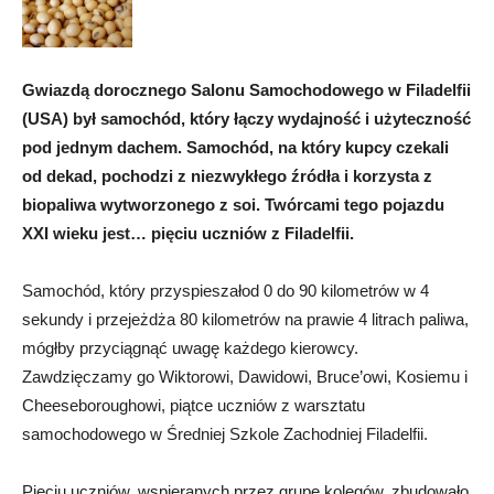
Gwiazdą dorocznego Salonu Samochodowego w Filadelfii
(USA) był samochód, który łączy wydajność i użyteczność
pod jednym dachem. Samochód, na który kupcy czekali
od dekad, pochodzi z niezwykłego źródła i korzysta z
biopaliwa wytworzonego z soi. Twórcami tego pojazdu
XXI wieku jest… pięciu uczniów z Filadelfii.
Samochód, który przyspieszałod 0 do 90 kilometrów w 4
sekundy i przejeżdża 80 kilometrów na prawie 4 litrach paliwa,
mógłby przyciągnąć uwagę każdego kierowcy.
Zawdzięczamy go Wiktorowi, Dawidowi, Bruce’owi, Kosiemu i
Cheeseboroughowi, piątce uczniów z warsztatu
samochodowego w Średniej Szkole Zachodniej Filadelfii.
Pięciu uczniów, wspieranych przez grupę kolegów, zbudowało