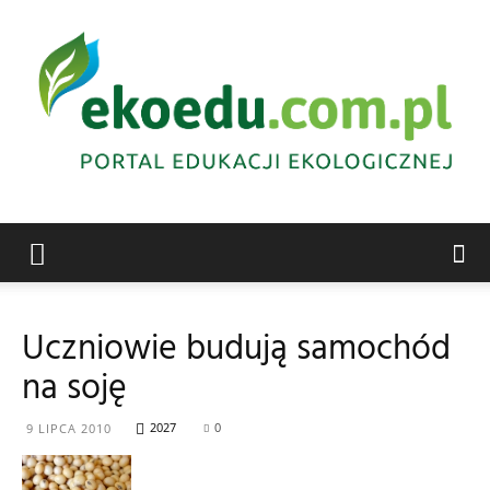
Edukacja
Uczniowie budują samochód
na soję
ekologiczna
2027
0
9 LIPCA 2010
Abrys