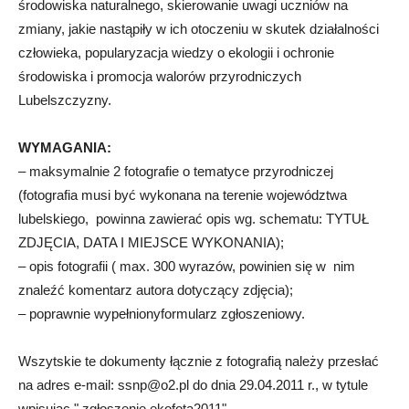
środowiska naturalnego, skierowanie uwagi uczniów na
zmiany, jakie nastąpiły w ich otoczeniu w skutek działalności
człowieka, popularyzacja wiedzy o ekologii i ochronie
środowiska i promocja walorów przyrodniczych
Lubelszczyzny.
WYMAGANIA:
– maksymalnie 2 fotografie o tematyce przyrodniczej
(fotografia musi być wykonana na terenie województwa
lubelskiego, powinna zawierać opis wg. schematu: TYTUŁ
ZDJĘCIA, DATA I MIEJSCE WYKONANIA);
– opis fotografii ( max. 300 wyrazów, powinien się w nim
znaleźć komentarz autora dotyczący zdjęcia);
– poprawnie wypełnionyformularz zgłoszeniowy.
Wszytskie te dokumenty łącznie z fotografią należy przesłać
na adres e-mail:
ssnp@o2.pl
do dnia 29.04.2011 r., w tytule
wpisując " zgłoszenie ekofota2011".