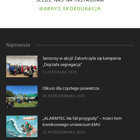
@ABRYS_EKOEDUKACJA
Najnowsze
Seniorzy w akcji! Zakończyła się kampania
„Dojrzała segregacja”
3 LISTOPADA 2025
Olkusz dla czystego powietrza
30 PAŹDZIERNIKA 2025
„ALARMTEC. Na fali przygody” – trzeci tom
komiksowego uniwersum EMU
22 PAŹDZIERNIKA 2025