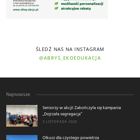
ŚLEDŹ NAS NA INSTAGRAM
@ABRYS_EKOEDUKACJA
Najnowsze
Seniorzy w akcji! Zakończyła się kampania
„Dojrzała segregacja”
3 LISTOPADA 2025
Olkusz dla czystego powietrza