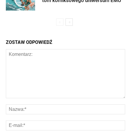
tom komiksowego uniwersum EMU
ZOSTAW ODPOWIEDŹ