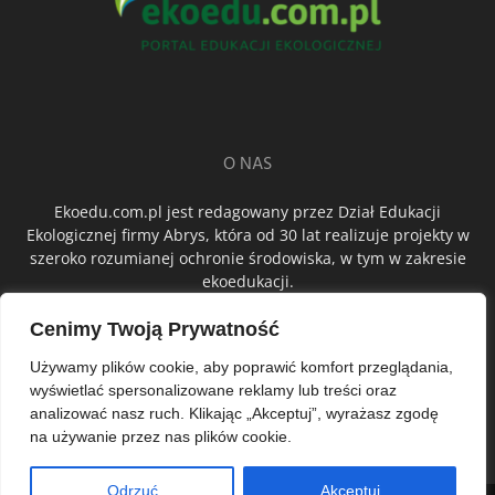
O NAS
Ekoedu.com.pl jest redagowany przez Dział Edukacji
Ekologicznej firmy Abrys, która od 30 lat realizuje projekty w
szeroko rozumianej ochronie środowiska, w tym w zakresie
ekoedukacji.
Cenimy Twoją Prywatność
ŚLEDŹ NAS
Używamy plików cookie, aby poprawić komfort przeglądania,
wyświetlać spersonalizowane reklamy lub treści oraz
analizować nasz ruch. Klikając „Akceptuj”, wyrażasz zgodę
na używanie przez nas plików cookie.
Odrzuć
Akceptuj