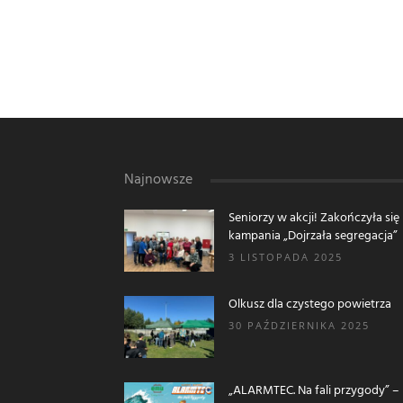
Najnowsze
Seniorzy w akcji! Zakończyła się
kampania „Dojrzała segregacja”
3 LISTOPADA 2025
Olkusz dla czystego powietrza
30 PAŹDZIERNIKA 2025
„ALARMTEC. Na fali przygody” –