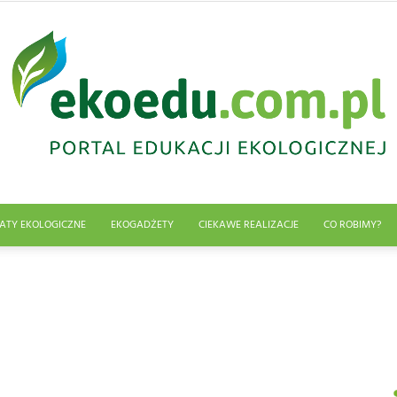
ATY EKOLOGICZNE
EKOGADŻETY
CIEKAWE REALIZACJE
CO ROBIMY?
Edukacja
ekologiczna