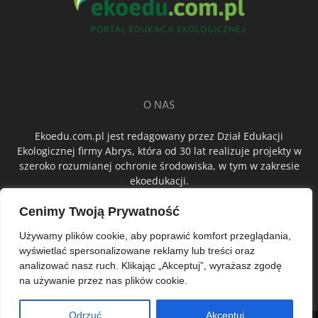
O NAS
Ekoedu.com.pl jest redagowany przez Dział Edukacji
Ekologicznej firmy Abrys, która od 30 lat realizuje projekty w
szeroko rozumianej ochronie środowiska, w tym w zakresie
ekoedukacji.
Cenimy Twoją Prywatność
ŚLEDŹ NAS
Używamy plików cookie, aby poprawić komfort przeglądania,
wyświetlać spersonalizowane reklamy lub treści oraz
analizować nasz ruch. Klikając „Akceptuj”, wyrażasz zgodę
na używanie przez nas plików cookie.
Odrzuć
Akceptuj