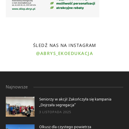
ŚLEDŹ NAS NA INSTAGRAM
@ABRYS_EKOEDUKACJA
Najnowsze
Seniorzy w akcji! Zakończyła się kampania
„Dojrzała segregacja”
3 LISTOPADA 2025
Olkusz dla czystego powietrza