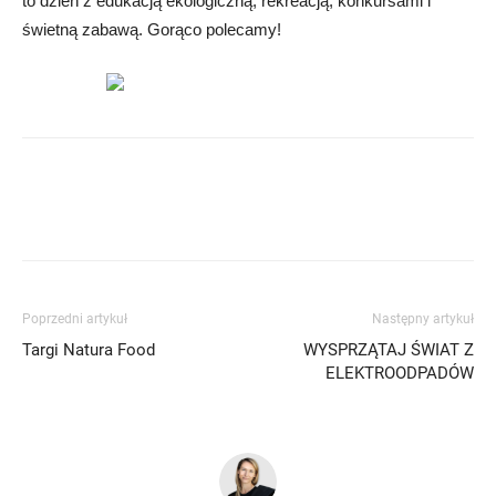
to dzień z edukacją ekologiczną, rekreacją, konkursami i
świetną zabawą. Gorąco polecamy!
Poprzedni artykuł
Następny artykuł
Targi Natura Food
WYSPRZĄTAJ ŚWIAT Z
ELEKTROODPADÓW