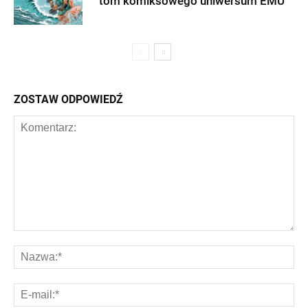
tom komiksowego uniwersum EMU
ZOSTAW ODPOWIEDŹ