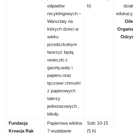
odpadów
h)
dział
recyklingowych –
edukacy
Warsztaty na
Oile
których dzieci w
Organiz
wieku
Odzy
przedszkolnym
tworzyć będą
owieczki z
gazety,waty i
papieru oraz
tęczowe chmurki
z papierowych
talerzy
jednorazowych ,
bibuły.
Fundacja
Papierowa wiklina
Sob: 10-15
Kreacja Rąk
? wyplatanie
(5 h)