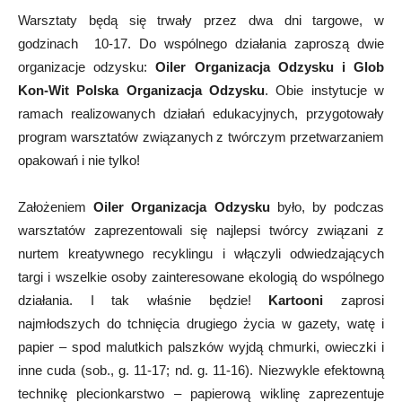
Warsztaty będą się trwały przez dwa dni targowe, w
godzinach 10-17. Do wspólnego działania zaproszą dwie
organizacje odzysku:
Oiler Organizacja Odzysku i Glob
Kon-Wit Polska Organizacja Odzysku
. Obie instytucje w
ramach realizowanych działań edukacyjnych, przygotowały
program warsztatów związanych z twórczym przetwarzaniem
opakowań i nie tylko!
Założeniem
Oiler Organizacja Odzysku
było, by podczas
warsztatów zaprezentowali się najlepsi twórcy związani z
nurtem kreatywnego recyklingu i włączyli odwiedzających
targi i wszelkie osoby zainteresowane ekologią do wspólnego
działania. I tak właśnie będzie!
Kartooni
zaprosi
najmłodszych do tchnięcia drugiego życia w gazety, watę i
papier – spod malutkich palszków wyjdą chmurki, owieczki i
inne cuda (sob., g. 11-17; nd. g. 11-16). Niezwykle efektowną
technikę plecionkarstwo – papierową wiklinę zaprezentuje