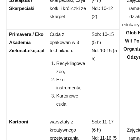
Szałajska /
skarpeciaki, czyli
(4 h)
Zajęci
Skarpeciaki
kotki i króliczki ze
Nd.: 10-12
rama
skarpet
(2)
dział
edukacy
Glob 
Primavera / Eko
Cuda z
Sob: 10-15
Wit Po
Akademia
opakowań w 3
(5 h)
Organiz
ZielonaLekcja.pl
technikach:
Nd: 10-15 (5
Odzy
h)
Recyklingowe
zoo,
Eko
instrumenty,
Kartonowe
cuda
Kartooni
warsztaty z
Sob: 11-17
kreatywnego
(6 h)
Zajęci
przetwarzania
Nd: 11-16 (5
rama