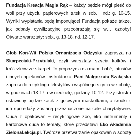
Fundacja Kreacja Magia Rąk
– każdy będzie mógł pleść do
woli przy użyciu papierowych tutek w sob. i nd.; g. 10-15.
Wyniki wyplatania będą imponujące! Fundacja pokaże także,
jak odpady cywilizacyjne przeobrażają się w… ozdoby!
Otwarte warsztaty: sob., g. 13-18, nd. 12-17.
Glob Kon-Wit Polska Organizacja Odzysku
zaprasza na
Skarpeciaki-Przytulaki
, czyli warsztaty szycia kotków i
króliczków ze skarpet. To propozycja dla mam, babć, tatusiów
i innych opiekunów. Instruktorka,
Pani
Małgorzata Szałajska
zaprosi do recyklingu tekstyliów i wspólnego szycia w sobotę,
w godzinach 13-17, i w niedzielę, godziny 10-12. Przy stoisku
ustawiony będzie kącik z gotowymi maskotkami, a środki z
ich sprzedaży zostaną przeznaczone na cele charytatywne.
Cuda z opakowań – recyklingowe zoo, eko instrumenty i
kartonowe cuda to tematy, które przedstawi
Eko Akademia
ZielonaLekcja.pl
. Twórcze przetwarzanie opakowań w sobotę