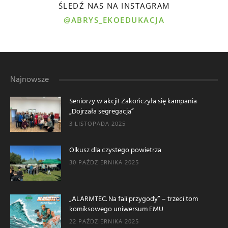
ŚLEDŹ NAS NA INSTAGRAM
@ABRYS_EKOEDUKACJA
Najnowsze
Seniorzy w akcji! Zakończyła się kampania
„Dojrzała segregacja”
3 LISTOPADA 2025
Olkusz dla czystego powietrza
30 PAŹDZIERNIKA 2025
„ALARMTEC. Na fali przygody” – trzeci tom
komiksowego uniwersum EMU
22 PAŹDZIERNIKA 2025