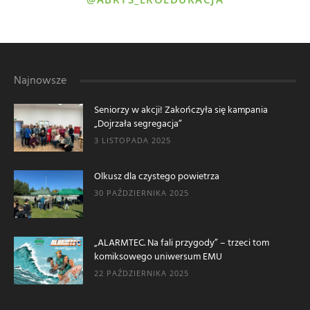
Najnowsze
Seniorzy w akcji! Zakończyła się kampania
„Dojrzała segregacja”
3 LISTOPADA 2025
Olkusz dla czystego powietrza
30 PAŹDZIERNIKA 2025
„ALARMTEC. Na fali przygody” – trzeci tom
komiksowego uniwersum EMU
22 PAŹDZIERNIKA 2025