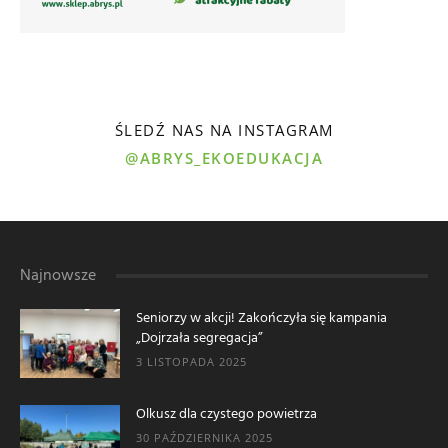
ŚLEDŹ NAS NA INSTAGRAM
@ABRYS_EKOEDUKACJA
Najnowsze
Seniorzy w akcji! Zakończyła się kampania
„Dojrzała segregacja”
3 LISTOPADA 2025
Olkusz dla czystego powietrza
30 PAŹDZIERNIKA 2025