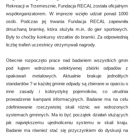
Rekreacji w Trzemesznie, Fundacja RECAL została oficjalnym
współorganizatorem. W imprezie wzięło udział ponad 1000
osób. Podczas jej trwania Fundacja RECAL zapewniła
dmuchaną bramkę, która służyła m.in. do gier sportowych.
Były to choćby konkursy strzałów do bramki. Za odpowiednią
liczbę trafień uczestnicy otrzymywali nagrody.
Obecnie rozpoczęto prace nad badaniem wszystkich gmin
pod kątem wdrożenia selektywnej zbiórki odpadów z
opakowań metalowych. Aktualnie brakuje jednolitych
standardów ? w każdej gminie odpady są zbierane w oparciu o
inne zasady i kolorystykę pojemników, co utrudnia
prowadzenie kampanii informacyjnych. Badanie ma na celu
zdefiniowanie rzeczywistej skali różnic we wdrożonych
systemach gminnych. Ma to być początek działań służących
jak największemu ujednoliceniu systemu w skali kraju.
Badanie ma również stać się przyczynkiem do dyskusji na