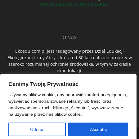
O NAS
Ekoedu.com.pl jest redagowany przez Dział Edukacji
Ekologicznej firmy Abrys, która od 30 lat realizuje projekty w
szeroko rozumianej ochronie środowiska, w tym w zakresie
ekoedukacji.
Cenimy Twoją Prywatność
ŚLEDŹ NAS
Używamy plików cookie, aby poprawić komfort przeglądania,
wyświetlać spersonalizowane reklamy lub treści oraz
analizować nasz ruch. Klikając „Akceptuj”, wyrażasz zgodę
na używanie przez nas plików cookie.
Odrzuć
Akceptuj
© Abrys Sp. z o.o.