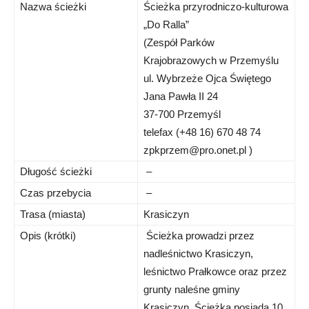
Nazwa ścieżki
Ścieżka przyrodniczo-kulturowa
„Do Ralla”
(Zespół Parków
Krajobrazowych w Przemyślu
ul. Wybrzeże Ojca Świętego
Jana Pawła II 24
37-700 Przemyśl
telefax (+48 16) 670 48 74
zpkprzem@pro.onet.pl
)
Długość ścieżki
–
Czas przebycia
–
Trasa (miasta)
Krasiczyn
Opis (krótki)
Ścieżka prowadzi przez
nadleśnictwo Krasiczyn,
leśnictwo Prałkowce oraz przez
grunty naleśne gminy
Krasiczyn. Ścieżka posiada 10