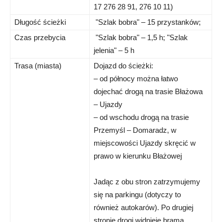
17 276 28 91, 276 10 11)
Długość ścieżki
"Szlak bobra" – 15 przystanków;
Czas przebycia
"Szlak bobra" – 1,5 h; "Szlak
jelenia" – 5 h
Trasa (miasta)
Dojazd do ścieżki:
– od północy można łatwo
dojechać drogą na trasie Błażowa
– Ujazdy
– od wschodu drogą na trasie
Przemyśl – Domaradz, w
miejscowości Ujazdy skręcić w
prawo w kierunku Błażowej
Jadąc z obu stron zatrzymujemy
się na parkingu (dotyczy to
również autokarów). Po drugiej
stronie drogi widnieje brama