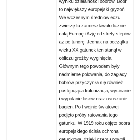
wyniku działalności bobrów. Bóbr
to największy europejski gryzoń.
We wczesnym średniowieczu
zwierzę to zamieszkiwało licznie
całą Europę i Azję od strefy stepów
aż po tundrę. Jednak na początku
wieku XX gatunek ten stanął w
obliczu groźby wyginięcia.
Głównym tego powodem były
nadmierne polowania, do zagłady
bobrów przyczyniła się również
postępująca kolonizacja, wycinanie
i wypalanie lasów oraz osuszanie
bagien. Po I wojnie światowej
podjęto próby ratowania tego
gatunku. W 1919 roku objęto bobra
europejskiego ścisłą ochroną
gatunkową, dzięki czemu powoli