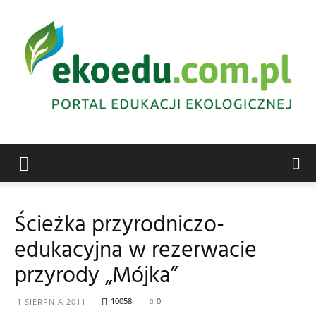
Edukacja
Ścieżka przyrodniczo-
edukacyjna w rezerwacie
ekologiczna
przyrody „Mójka”
10058
0
1 SIERPNIA 2011
Abrys