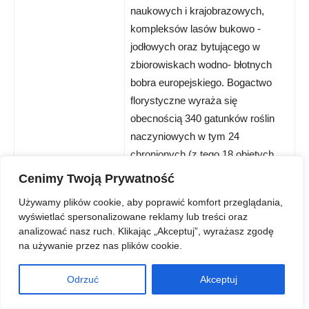
naukowych i krajobrazowych,
kompleksów lasów bukowo -
jodłowych oraz bytującego w
zbiorowiskach wodno- błotnych
bobra europejskiego. Bogactwo
florystyczne wyraża się
obecnością 340 gatunków roślin
naczyniowych w tym 24
chronionych (z tego 18 objętych
ścisłą ochroną i 6 częściową).
Cenimy Twoją Prywatność
Używamy plików cookie, aby poprawić komfort przeglądania,
W południowo-wschodniej części
wyświetlać spersonalizowane reklamy lub treści oraz
rezerwatu na skraju lasu znajduje
analizować nasz ruch. Klikając „Akceptuj”, wyrażasz zgodę
się pomnik przyrody nieożywionej
na używanie przez nas plików cookie.
„Błędny kamień”. Z kolei ok. 200 m
Odrzuć
Akceptuj
od pola turystycznego, w stronę
Ujazdów, już poza rezerwatem, po