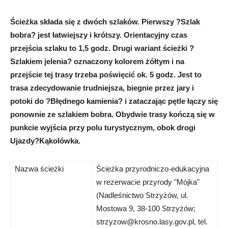
Ścieżka składa się z dwóch szlaków. Pierwszy ?Szlak
bobra? jest łatwiejszy i krótszy. Orientacyjny czas
przejścia szlaku to 1,5 godz. Drugi wariant ścieżki ?
Szlakiem jelenia? oznaczony kolorem żółtym i na
przejście tej trasy trzeba poświęcić ok. 5 godz. Jest to
trasa zdecydowanie trudniejsza, biegnie przez jary i
potoki do ?Błędnego kamienia? i zataczając pętle łączy się
ponownie ze szlakiem bobra. Obydwie trasy kończą się w
punkcie wyjścia przy polu turystycznym, obok drogi
Ujazdy?Kąkolówka.
Nazwa ścieżki
Ścieżka przyrodniczo-edukacyjna
w rezerwacie przyrody "Mójka"
(Nadleśnictwo Strzyżów, ul.
Mostowa 9, 38-100 Strzyżów;
strzyzow@krosno.lasy.gov.pl
, tel.