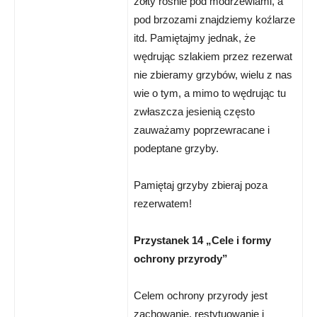
żółty rośnie pod modrzewiami, a
pod brzozami znajdziemy koźlarze
itd. Pamiętajmy jednak, że
wędrując szlakiem przez rezerwat
nie zbieramy grzybów, wielu z nas
wie o tym, a mimo to wędrując tu
zwłaszcza jesienią często
zauważamy poprzewracane i
podeptane grzyby.
Pamiętaj grzyby zbieraj poza
rezerwatem!
Przystanek 14 „Cele i formy
ochrony przyrody”
Celem ochrony przyrody jest
zachowanie, restytuowanie i