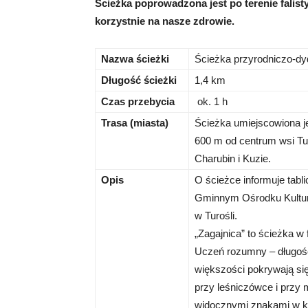
Ścieżka poprowadzona jest po terenie fali
korzystnie na nasze zdrowie.
Nazwa ścieżki
Ścieżka przyrodniczo-dy
Długość ścieżki
1,4 km
Czas przebycia
ok. 1 h
Trasa (miasta)
Ścieżka umiejscowiona je
600 m od centrum wsi Tur
Charubin i Kuzie.
Opis
O ścieżce informuje tabl
Gminnym Ośrodku Kultury
w Turośli.
„Zagajnica” to ścieżka w 
Uczeń rozumny – długośc
większości pokrywają się
przy leśniczówce i przy 
widocznymi znakami w ko