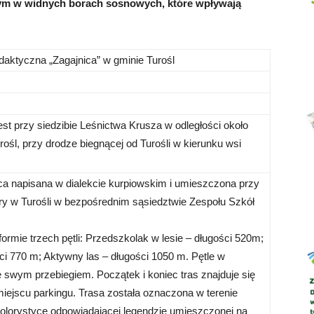
stym w widnych borach sosnowych, które wpływają
daktyczna „Zagajnica” w gminie Turośl
Abrys
st przy siedzibie Leśnictwa Krusza w odległości około
ośl, przy drodze biegnącej od Turośli w kierunku wsi
ica napisana w dialekcie kurpiowskim i umieszczona przy
 w Turośli w bezpośrednim sąsiedztwie Zespołu Szkół
formie trzech pętli: Przedszkolak w lesie – długości 520m;
i 770 m; Aktywny las – długości 1050 m. Pętle w
 swym przebiegiem. Początek i koniec tras znajduje się
miejscu parkingu. Trasa została oznaczona w terenie
lorystyce odpowiadającej legendzie umieszczonej na