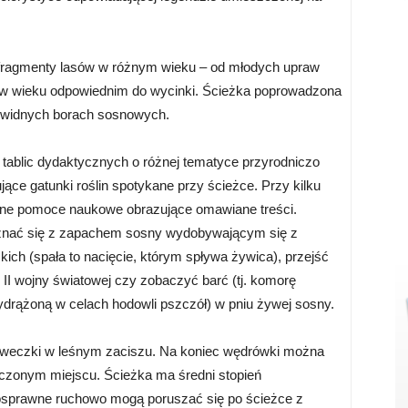
fragmenty lasów w różnym wieku – od młodych upraw
 w wieku odpowiednim do wycinki. Ścieżka poprowadzona
 w widnych borach sosnowych.
 tablic dydaktycznych o różnej tematyce przyrodniczo
sujące gatunki roślin spotykane przy ścieżce. Przy kilku
ane pomoce naukowe obrazujące omawiane treści.
nać się z zapachem sosny wydobywającym się z
ich (spała to nacięcie, którym spływa żywica), przejść
II wojny światowej czy zobaczyć barć (tj. komorę
drążoną w celach hodowli pszczół) w pniu żywej sosny.
ławeczki w leśnym zaciszu. Na koniec wędrówki można
czonym miejscu. Ścieżka ma średni stopień
osprawne ruchowo mogą poruszać się po ścieżce z