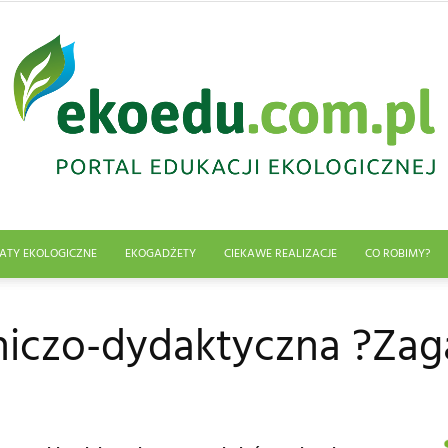
ATY EKOLOGICZNE
EKOGADŻETY
CIEKAWE REALIZACJE
CO ROBIMY?
Edukacja
niczo-dydaktyczna ?Zag
ekologiczna