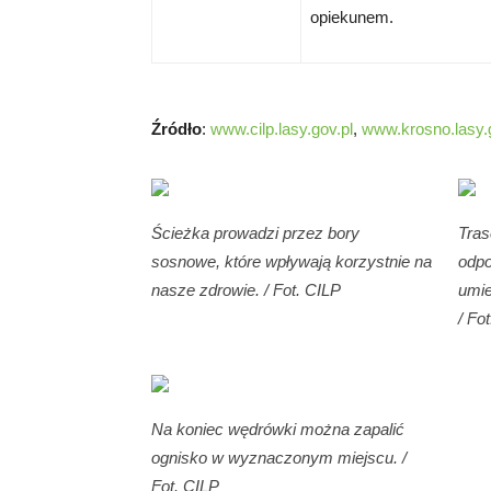
opiekunem.
Źródło
:
www.cilp.lasy.gov.pl
,
www.krosno.lasy.g
Ścieżka prowadzi przez bory
Tras
sosnowe, które wpływają korzystnie na
odpo
nasze zdrowie. / Fot. CILP
umie
/ Fo
Na koniec wędrówki można zapalić
ognisko w wyznaczonym miejscu. /
Fot. CILP