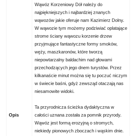
Wąwóz Korzeniowy Dół należy do
najpiękniejszych i najbardziej znanych
wąwozów jakie oferuje nam Kazimierz Dolny.
W wąwozie tym możemy podziwiać oplatające
strome ściany wąwozu korzenie drzew
przyjmujące fantastyczne formy smoków,
węży, maszkaronów, które tworzą
niepowtarzalny baldachim nad głowami
przechodzących jego dnem turystów. Przez
kilkanaście minut można się tu poczuć niczym
w świecie baśni, gdyż zewsząd otaczają nas
niesamowite widoki.
Ta przyrodnicza ścieżka dydaktyczna w
Opis
całości uznana została za pomnik przyrody.
Wąwóz jest formą erozyjną o stromych,
niekiedy pionowych zboczach i wąskim dnie.