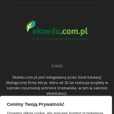
O NAS
Ekoedu.com.pl jest redagowany przez Dział Edukacji
Ekologicznej firmy Abrys, która od 30 lat realizuje projekty w
szeroko rozumianej ochronie środowiska, w tym w zakresie
ekoedukacji.
Cenimy Twoją Prywatność
ŚLEDŹ NAS
Używamy plików cookie, aby poprawić komfort przeglądania,