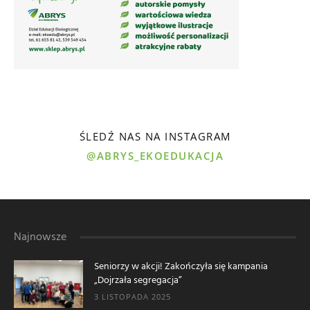
ŚLEDŹ NAS NA INSTAGRAM
@ABRYS_EKOEDUKACJA
Najnowsze
Seniorzy w akcji! Zakończyła się kampania
„Dojrzała segregacja”
3 LISTOPADA 2025