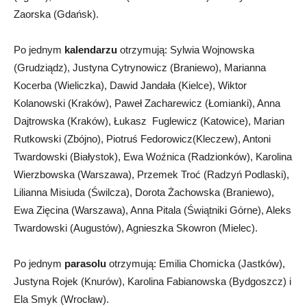
Zaorska (Gdańsk).
Po jednym
kalendarzu
otrzymują: Sylwia Wojnowska
(Grudziądz), Justyna Cytrynowicz (Braniewo), Marianna
Kocerba (Wieliczka), Dawid Jandała (Kielce), Wiktor
Kolanowski (Kraków), Paweł Zacharewicz (Łomianki), Anna
Dajtrowska (Kraków), Łukasz Fuglewicz (Katowice), Marian
Rutkowski (Zbójno), Piotruś Fedorowicz(Kleczew), Antoni
Twardowski (Białystok), Ewa Woźnica (Radzionków), Karolina
Wierzbowska (Warszawa), Przemek Troć (Radzyń Podlaski),
Lilianna Misiuda (Świlcza), Dorota Żachowska (Braniewo),
Ewa Zięcina (Warszawa), Anna Pitala (Świątniki Górne), Aleks
Twardowski (Augustów), Agnieszka Skowron (Mielec).
Po jednym
parasolu
otrzymują: Emilia Chomicka (Jastków),
Justyna Rojek (Knurów), Karolina Fabianowska (Bydgoszcz) i
Ela Smyk (Wrocław).