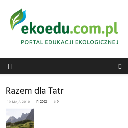
Edukacja
Razem dla Tatr
ekologiczna
2062
0
10 MAJA 2010
Abrys