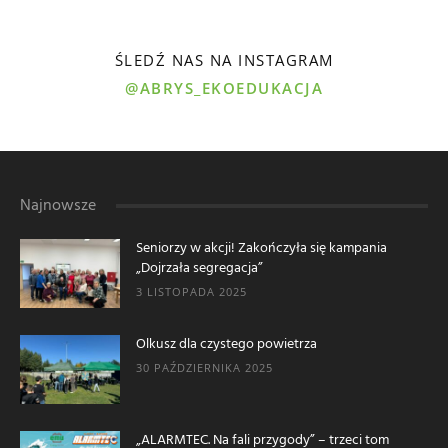
ŚLEDŹ NAS NA INSTAGRAM
@ABRYS_EKOEDUKACJA
Najnowsze
Seniorzy w akcji! Zakończyła się kampania
„Dojrzała segregacja”
3 LISTOPADA 2025
Olkusz dla czystego powietrza
30 PAŹDZIERNIKA 2025
„ALARMTEC. Na fali przygody” – trzeci tom