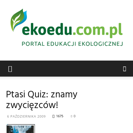
Edukacja
Ptasi Quiz: znamy
zwycięzców!
ekologiczna
1675
0
6 PAŹDZIERNIKA 2009
Abrys