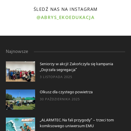
ŚLEDŹ NAS NA INSTAGRAM
@ABRYS_EKOEDUKACJA
Najnowsze
Seniorzy w akcji! Zakończyła się kampania
„Dojrzała segregacja”
3 LISTOPADA 2025
Olkusz dla czystego powietrza
30 PAŹDZIERNIKA 2025
„ALARMTEC. Na fali przygody” – trzeci tom
komiksowego uniwersum EMU