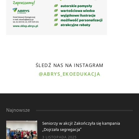
ŚLEDŹ NAS NA INSTAGRAM
@ABRYS_EKOEDUKACJA
Najnowsze
Seniorzy w akcji! Zakończyła się kampania
„Dojrzała segregacja”
3 LISTOPADA 2025