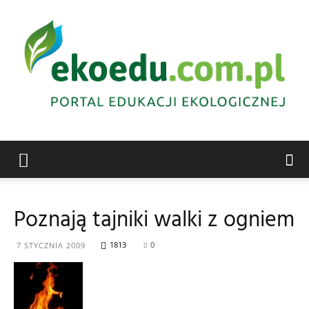
Edukacja
Poznają tajniki walki z ogniem
ekologiczna
1813
0
7 STYCZNIA 2009
Abrys