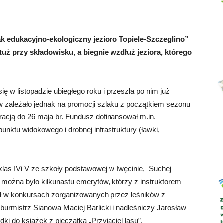
k edukacyjno-ekologiczny jezioro Topiele-Szczeglino”
tuż przy składowisku, a biegnie wzdłuż jeziora, którego
Abrys
 w listopadzie ubiegłego roku i przeszła po nim już
 zależało jednak na promocji szlaku z początkiem sezonu
racją do 26 maja br. Fundusz dofinansował m.in.
punktu widokowego i drobnej infrastruktury (ławki,
klas IVi V ze szkoły podstawowej w Iwęcinie, Suchej
ć można było kilkunastu emerytów, którzy z instruktorem
ział w konkursach zorganizowanych przez leśników z
burmistrz Sianowa Maciej Barlicki i nadleśniczy Jarosław
ki do książek z pieczątką „Przyjaciel lasu”.