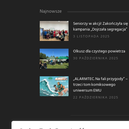
Najnowsze
Seniorzy w akcji! Zakończyła się
kampania „Dojrzała segregacja”
3 LISTOPADA 2025
Olkusz dla czystego powietrza
30 PAŹDZIERNIKA 2025
„ALARMTEC. Na fali przygody” –
trzeci tom komiksowego
uniwersum EMU
22 PAŹDZIERNIKA 2025