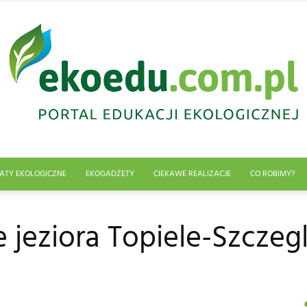
ATY EKOLOGICZNE
EKOGADŻETY
CIEKAWE REALIZACJE
CO ROBIMY?
Edukacja
 jeziora Topiele-Szczeg
ekologiczna