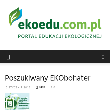
Edukacja
Poszukiwany EKObohater
ekologiczna
2409
0
2 STYCZNIA 2013
Abrys