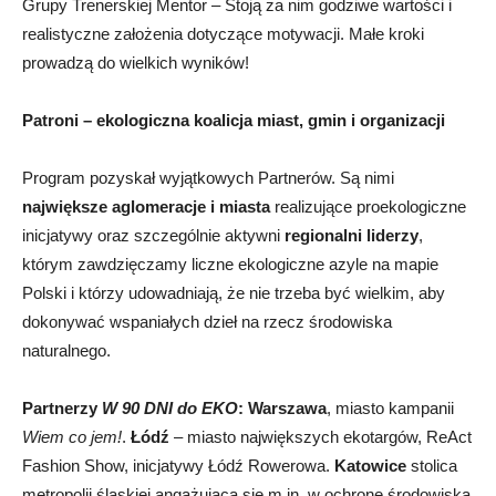
Grupy Trenerskiej Mentor – Stoją za nim godziwe wartości i
realistyczne założenia dotyczące motywacji. Małe kroki
prowadzą do wielkich wyników!
Patroni – ekologiczna koalicja miast, gmin i organizacji
Program pozyskał wyjątkowych Partnerów. Są nimi
największe aglomeracje i miasta
realizujące proekologiczne
inicjatywy oraz szczególnie aktywni
regionalni liderzy
,
którym zawdzięczamy liczne ekologiczne azyle na mapie
Polski i którzy udowadniają, że nie trzeba być wielkim, aby
dokonywać wspaniałych dzieł na rzecz środowiska
naturalnego.
Partnerzy
W 90 DNI do EKO
:
Warszawa
, miasto kampanii
Wiem co jem!
.
Łódź
– miasto największych ekotargów, ReAct
Fashion Show, inicjatywy Łódź Rowerowa.
Katowice
stolica
metropolii śląskiej angażująca się m.in. w ochronę środowiska