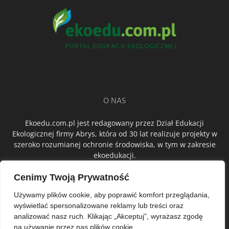
O NAS
Ekoedu.com.pl jest redagowany przez Dział Edukacji
Ekologicznej firmy Abrys, która od 30 lat realizuje projekty w
szeroko rozumianej ochronie środowiska, w tym w zakresie
ekoedukacji.
Cenimy Twoją Prywatność
ŚLEDŹ NAS
Używamy plików cookie, aby poprawić komfort przeglądania,
wyświetlać spersonalizowane reklamy lub treści oraz
analizować nasz ruch. Klikając „Akceptuj”, wyrażasz zgodę
na używanie przez nas plików cookie.