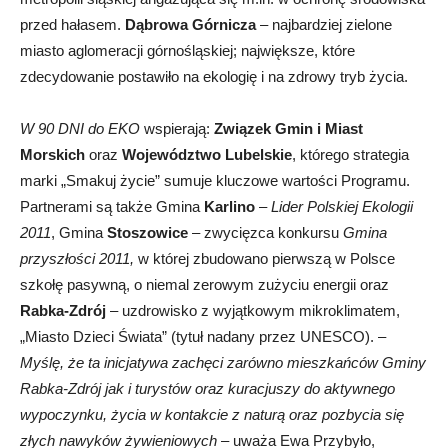
przed hałasem.
Dąbrowa
Górnicza
– najbardziej zielone
miasto aglomeracji górnośląskiej; największe, które
zdecydowanie postawiło na ekologię i na zdrowy tryb życia.
W 90 DNI do EKO
wspierają:
Związek Gmin i Miast
Morskich
oraz
Województwo Lubelskie
, którego strategia
marki „Smakuj życie” sumuje kluczowe wartości Programu.
Partnerami są także Gmina
Karlino
–
Lider Polskiej Ekologii
2011
, Gmina
Stoszowice
– zwycięzca konkursu
Gmina
przyszłości 2011,
w której zbudowano pierwszą w Polsce
szkołę pasywną, o niemal zerowym zużyciu energii oraz
Rabka-Zdrój
– uzdrowisko z wyjątkowym mikroklimatem,
„Miasto Dzieci Świata” (tytuł nadany przez UNESCO). –
Myślę, że ta inicjatywa zachęci zarówno mieszkańców Gminy
Rabka-Zdrój jak i turystów oraz kuracjuszy do aktywnego
wypoczynku, życia w kontakcie z naturą oraz pozbycia się
złych nawyków żywieniowych
– uważa Ewa Przybyło,