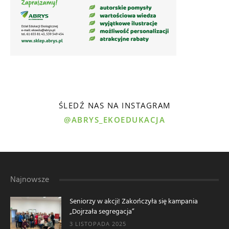
ŚLEDŹ NAS NA INSTAGRAM
@ABRYS_EKOEDUKACJA
Najnowsze
Seniorzy w akcji! Zakończyła się kampania
„Dojrzała segregacja”
3 LISTOPADA 2025