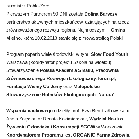
burmistrz Rabki-Zdrój.
Pierwszym Partnerem 90 DNI została
Dolina Baryczy
–
partnerstwo aktywnych mieszkańców, działających na rzecz
zrównoważonego rozwoju regionu. Najmłodszym –
Gmina
Mielno
, która 10.02.2013 stanie się zimową stolicą Polski.
Program poparło wiele środowisk, w tym:
Slow
Food
Youth
Warszawa (koordynator projektu Szkoła na widelcu),
Stowarzyszenie
Polska Akademia Smaku
,
Pracownia
Zrównoważonego Rozwoju
i
Ekologiczny.Torun.pl
,
Fundacja Wiemy Co Jemy
oraz
Małopolskie
Stowarzyszenie Rolników Ekologicznych
„
Natura
”.
Wsparcia naukowego
udzieliły prof. Ewa Rembiałkowska, dr
Aneta Załęcka, dr Renata Kazimierczak,
Wydział Nauk o
Żywieniu Człowieka i Konsumpcji
SGGW
w Warszawie.
Koordynatorem Programu
jest
ORGANIC Farma Zdrowia
,