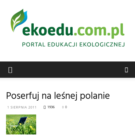
Edukacja
Poserfuj na leśnej polanie
ekologiczna
1936
0
1 SIERPNIA 2011
Abrys