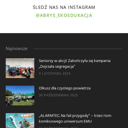
ŚLEDŹ NAS NA INSTAGRAM
@ABRYS_EKOEDUKACJA
Najnowsze
Seniorzy w akcji! Zakończyła się kampania
„Dojrzała segregacja”
3 LISTOPADA 2025
Olkusz dla czystego powietrza
30 PAŹDZIERNIKA 2025
„ALARMTEC. Na fali przygody” – trzeci tom
komiksowego uniwersum EMU