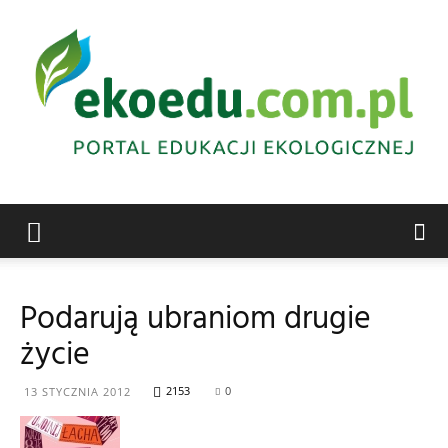
Edukacja
Podarują ubraniom drugie
życie
ekologiczna
2153
0
13 STYCZNIA 2012
Abrys