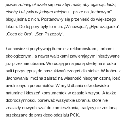
powierzchnią, okazała się ona zbyt mała, aby ogarnąć ludzi,
ciuchy i używki w jednym miejsc
u – pisze na „łachowym”
blogu jedna z nich. Postanowiły się przenieść do większego
lokum. Do tej pory były to m.in. „Winowajca”, „Hydrozagadka”,
„Coco de Oro”, „Sen Pszczoły”.
Łachowiczki przybywają tłumnie z reklamówkami, torbami
ekologicznymi, a nawet walizkami zawierającymi nieużywane
już przez nie ubrania. Wrzucają je na jedną stertę na środku
sali i przystępują do poszukiwań czegoś dla siebie. W końcu z
„łachowania” można zabrać na własność nieograniczoną ilość
uwolnionych przedmiotów. W myśl dbania o środowisko
naturalne i kieszeń konsumentek w czasie kryzysu. A także
dobroczynności, ponieważ wszystkie ubrania, które nie
znalazły nowych szaf do zamieszkania, tradycyjnie zostaną
przekazane do praskiego oddziału PCK.