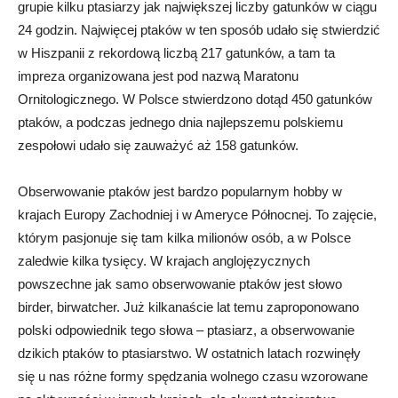
grupie kilku ptasiarzy jak największej liczby gatunków w ciągu
24 godzin. Najwięcej ptaków w ten sposób udało się stwierdzić
w Hiszpanii z rekordową liczbą 217 gatunków, a tam ta
impreza organizowana jest pod nazwą Maratonu
Ornitologicznego. W Polsce stwierdzono dotąd 450 gatunków
ptaków, a podczas jednego dnia najlepszemu polskiemu
zespołowi udało się zauważyć aż 158 gatunków.
Obserwowanie ptaków jest bardzo popularnym hobby w
krajach Europy Zachodniej i w Ameryce Północnej. To zajęcie,
którym pasjonuje się tam kilka milionów osób, a w Polsce
zaledwie kilka tysięcy. W krajach anglojęzycznych
powszechne jak samo obserwowanie ptaków jest słowo
birder, birwatcher. Już kilkanaście lat temu zaproponowano
polski odpowiednik tego słowa – ptasiarz, a obserwowanie
dzikich ptaków to ptasiarstwo. W ostatnich latach rozwinęły
się u nas różne formy spędzania wolnego czasu wzorowane