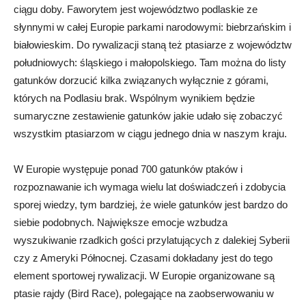
ciągu doby. Faworytem jest województwo podlaskie ze
słynnymi w całej Europie parkami narodowymi: biebrzańskim i
białowieskim. Do rywalizacji staną też ptasiarze z województw
południowych: śląskiego i małopolskiego. Tam można do listy
gatunków dorzucić kilka związanych wyłącznie z górami,
których na Podlasiu brak. Wspólnym wynikiem będzie
sumaryczne zestawienie gatunków jakie udało się zobaczyć
wszystkim ptasiarzom w ciągu jednego dnia w naszym kraju.
W Europie występuje ponad 700 gatunków ptaków i
rozpoznawanie ich wymaga wielu lat doświadczeń i zdobycia
sporej wiedzy, tym bardziej, że wiele gatunków jest bardzo do
siebie podobnych. Największe emocje wzbudza
wyszukiwanie rzadkich gości przylatujących z dalekiej Syberii
czy z Ameryki Północnej. Czasami dokładany jest do tego
element sportowej rywalizacji. W Europie organizowane są
ptasie rajdy (Bird Race), polegające na zaobserwowaniu w