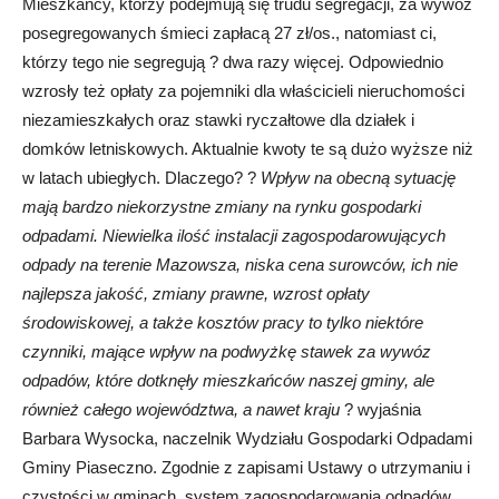
Mieszkańcy, którzy podejmują się trudu segregacji, za wywóz
posegregowanych śmieci zapłacą 27 zł/os., natomiast ci,
którzy tego nie segregują ? dwa razy więcej. Odpowiednio
wzrosły też opłaty za pojemniki dla właścicieli nieruchomości
niezamieszkałych oraz stawki ryczałtowe dla działek i
domków letniskowych. Aktualnie kwoty te są dużo wyższe niż
w latach ubiegłych. Dlaczego? ?
Wpływ na obecną sytuację
mają bardzo niekorzystne zmiany na rynku gospodarki
odpadami. Niewielka ilość instalacji zagospodarowujących
odpady na terenie Mazowsza, niska cena surowców, ich nie
najlepsza jakość, zmiany prawne, wzrost opłaty
środowiskowej, a także kosztów pracy to tylko niektóre
czynniki, mające wpływ na podwyżkę stawek za wywóz
odpadów, które dotknęły mieszkańców naszej gminy, ale
również całego województwa, a nawet kraju
? wyjaśnia
Barbara Wysocka, naczelnik Wydziału Gospodarki Odpadami
Gminy Piaseczno. Zgodnie z zapisami Ustawy o utrzymaniu i
czystości w gminach, system zagospodarowania odpadów