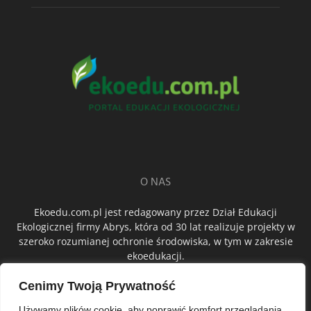
O NAS
Ekoedu.com.pl jest redagowany przez Dział Edukacji
Ekologicznej firmy Abrys, która od 30 lat realizuje projekty w
szeroko rozumianej ochronie środowiska, w tym w zakresie
ekoedukacji.
Cenimy Twoją Prywatność
ŚLEDŹ NAS
Używamy plików cookie, aby poprawić komfort przeglądania,