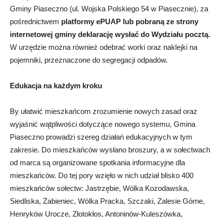
Gminy Piaseczno (ul. Wojska Polskiego 54 w Piasecznie), za
pośrednictwem
platformy ePUAP lub pobraną ze strony
internetowej gminy deklarację wysłać do Wydziału pocztą
.
W urzędzie można również odebrać worki oraz naklejki na
pojemniki, przeznaczone do segregacji odpadów.
Edukacja na każdym kroku
By ułatwić mieszkańcom zrozumienie nowych zasad oraz
wyjaśnić wątpliwości dotyczące nowego systemu, Gmina
Piaseczno prowadzi szereg działań edukacyjnych w tym
zakresie. Do mieszkańców wysłano broszury, a w sołectwach
od marca są organizowane spotkania informacyjne dla
mieszkańców. Do tej pory wzięło w nich udział blisko 400
mieszkańców sołectw: Jastrzębie, Wólka Kozodawska,
Siedliska, Żabieniec, Wólka Pracka, Szczaki, Zalesie Górne,
Henryków Urocze, Złotokłos, Antoninów-Kuleszówka,