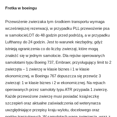
Fretka w boeingu
Przewożenie zwierzaka tym środkiem transportu wymaga
wcześniejszej rezerwacji, w przypadku PLL przewożenie psa
w samolocieLOT do 48 godzin przed podróżą, a w przypadku
Lufthansy do 24 godzin. Jest to warunek niezbędny, gdyż
istnieją ograniczenia co do liczby zwierząt, które mogą
znaleźć się w jednym samolocie. Dla rejsów operowanych
samolotami typu Boeing 737, Embraer, przysługujący limit to 2
zwierzęta – 1 zwierzę w klasie biznes i 1 w klasie
ekonomicznej, w Boeingu 767 dopuszcza się przewóz 3
zwierząt: 1 w klasie biznes i 2 w ekonomicznej. Na rejsach
operowanych przez samoloty typu ATR przypada 1 zwierzę.
Każde przewożone zwierzę musi posiadać książeczkę
szczepień oraz aktualne zaświadczenia od weterynarza
uwzględniające przepisy kraju wylotu, docelowego oraz
portów tranzytowych. W samolotach waga zwierzęcia, wraz z