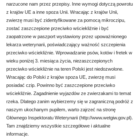
narzucone nam przez przepisy. Inne wymogi dotyczą powrotu
z krajów UE a inne spoza Unii. Wracając z krajów Unii,
zwierzę musi być zidentyfikowane za pomocą mikroczipu,
zostać zaszczepione przeciwko wściekliźnie i być
zaopatrzone w paszport wystawiony przez upoważnionego
lekarza weterynarii, poświadczający ważność szczepienia
przeciwko wściekliźnie. Wprowadzanie psów, kotów i fretek w
wieku poniżej 3. miesiąca życia, niezaszczepionych
przeciwko wściekliźnie na teren Polski jest niedozwolone.
Wracając do Polski z krajów spoza UE, zwierzę musi
posiadać czip. Powinno być zaszczepione przeciwko
wściekliźnie. Zagadnienie wyjazdów ze zwierzakami to temat
rzeka. Dlatego zanim wybierzemy się w zagraniczną podróż z
naszym ukochanym pupilem, warto zajrzeć na stronę
Głównego Inspektoratu Weterynarii (http://www.wetgiw.gov.pl).
Tam znajdziemy wszystkie szczegółowe i aktualne
informacje.