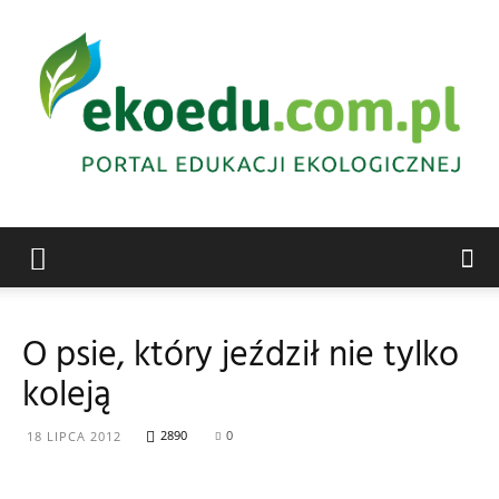
Edukacja
O psie, który jeździł nie tylko
koleją
ekologiczna
2890
0
18 LIPCA 2012
Abrys