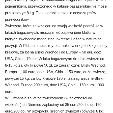
pojemnikiem, przewożonego w kabinie pasażerskiej nie może
przekroczyć 8 kg. Takie ograniczenia nie dotyczą psów
przewodników.
Zwierzęta, które ze względu na swoją wielkość podróżują w
lukach bagażowych, muszą mieć zapewnione klatki, w
których swobodnie mogą stać, okręcać i leżeć w naturalnej
pozycji. W PLL Lot zapłacimy: za małe zwierzę do 8 kg za loty
krajowe, za lot na Bliski Wschód i do Europy – 50 eur, do/z
USA, Chin – 70 eur. W luku bagażowym: średnie zwierzę od
8-15 kg za loty krajowe 90 zł, za zagraniczne: Bliski Wschód,
Europa – 100 euro, do/z USA, Chin – 150 euro, duże zwierzę,
powyżej 15 kg, za loty krajowe 170 zł, za zagraniczne Bliski
Wschód, Europa 200 euro, do/z USA, Chin – 150 euro – 300
euro.
W Lufthansie za lot ze zwierzakiem (w zależności od
wielkości) do Niemiec zapłacimy od 35 euro/50 dol. do 150
euro/200 dol. W przypadku średnich zwierząt (powyżej 8 kg)