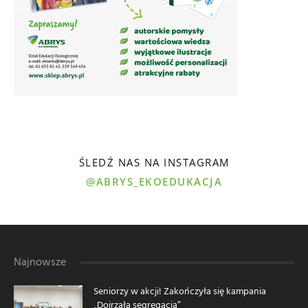
ŚLEDŹ NAS NA INSTAGRAM
@ABRYS_EKOEDUKACJA
Najnowsze
Seniorzy w akcji! Zakończyła się kampania
„Dojrzała segregacja”