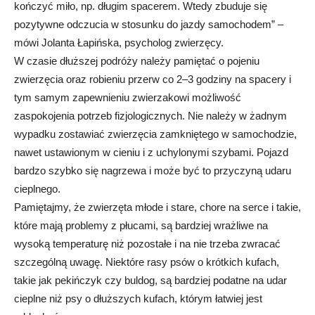
kończyć miło, np. długim spacerem. Wtedy zbuduje się
pozytywne odczucia w stosunku do jazdy samochodem” –
mówi Jolanta Łapińska, psycholog zwierzęcy.
W czasie dłuższej podróży należy pamiętać o pojeniu
zwierzęcia oraz robieniu przerw co 2–3 godziny na spacery i
tym samym zapewnieniu zwierzakowi możliwość
zaspokojenia potrzeb fizjologicznych. Nie należy w żadnym
wypadku zostawiać zwierzęcia zamkniętego w samochodzie,
nawet ustawionym w cieniu i z uchylonymi szybami. Pojazd
bardzo szybko się nagrzewa i może być to przyczyną udaru
cieplnego.
Pamiętajmy, że zwierzęta młode i stare, chore na serce i takie,
które mają problemy z płucami, są bardziej wrażliwe na
wysoką temperaturę niż pozostałe i na nie trzeba zwracać
szczególną uwagę. Niektóre rasy psów o krótkich kufach,
takie jak pekińczyk czy buldog, są bardziej podatne na udar
cieplne niż psy o dłuższych kufach, którym łatwiej jest