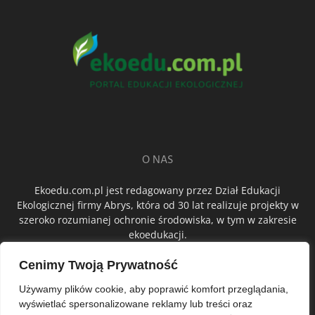
O NAS
Ekoedu.com.pl jest redagowany przez Dział Edukacji
Ekologicznej firmy Abrys, która od 30 lat realizuje projekty w
szeroko rozumianej ochronie środowiska, w tym w zakresie
ekoedukacji.
Cenimy Twoją Prywatność
ŚLEDŹ NAS
Używamy plików cookie, aby poprawić komfort przeglądania,
wyświetlać spersonalizowane reklamy lub treści oraz