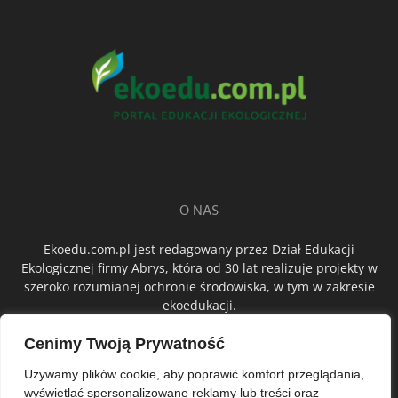
O NAS
Ekoedu.com.pl jest redagowany przez Dział Edukacji
Ekologicznej firmy Abrys, która od 30 lat realizuje projekty w
szeroko rozumianej ochronie środowiska, w tym w zakresie
ekoedukacji.
Cenimy Twoją Prywatność
ŚLEDŹ NAS
Używamy plików cookie, aby poprawić komfort przeglądania,
wyświetlać spersonalizowane reklamy lub treści oraz