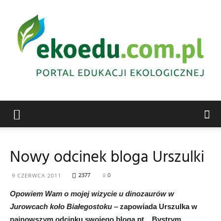
Edukacja
Nowy odcinek bloga Urszulki
ekologiczna
2377
0
9 CZERWCA 2011
Opowiem Wam o mojej wizycie u dinozaurów w
Jurowcach koło Białegostoku
– zapowiada Urszulka w
Abrys
najnowszym odcinku swojego bloga pt. „Bystrym