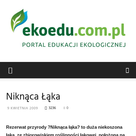
Edukacja
Niknąca Łąka
ekologiczna
3236
0
9 KWIETNIA 2009
Rezerwat przyrody ?Niknąca łąka? to duża niekoszona
Abrys
łąka, ze zbiorowiskiem roślinności łąkowej, położona na