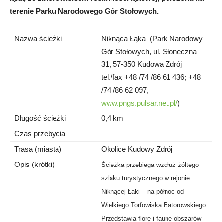
terenie Parku Narodowego Gór Stołowych.
Nazwa ścieżki
Niknąca Łąka (Park Narodowy
Gór Stołowych, ul. Słoneczna
31, 57-350 Kudowa Zdrój
tel./fax +48 /74 /86 61 436; +48
/74 /86 62 097,
www.pngs.pulsar.net.pl/
)
Długość ścieżki
0,4 km
Czas przebycia
Trasa (miasta)
Okolice Kudowy Zdrój
Opis (krótki)
Ścieżka przebiega wzdłuż żółtego
szlaku turystycznego w rejonie
Niknącej Łąki – na północ od
Wielkiego Torfowiska Batorowskiego.
Przedstawia florę i faunę obszarów