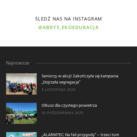
ŚLEDŹ NAS NA INSTAGRAM
@ABRYS_EKOEDUKACJA
Najnowsze
Seniorzy w akcji! Zakończyła się kampania
„Dojrzała segregacja”
3 LISTOPADA 2025
Olkusz dla czystego powietrza
30 PAŹDZIERNIKA 2025
„ALARMTEC. Na fali przygody” – trzeci tom