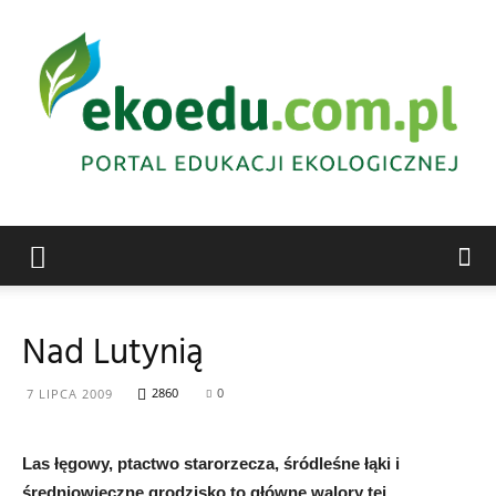
Edukacja
Nad Lutynią
ekologiczna
2860
0
7 LIPCA 2009
Las łęgowy, ptactwo starorzecza, śródleśne łąki i
Abrys
średniowieczne grodzisko to główne walory tej