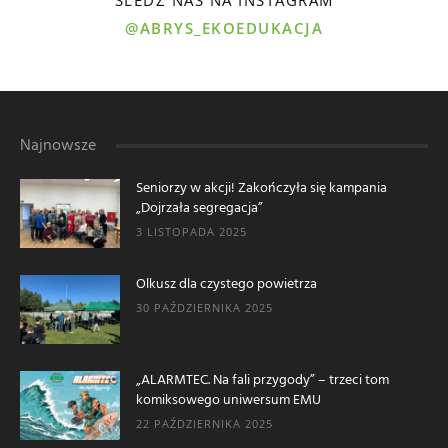
@ABRYS_EKOEDUKACJA
Najnowsze
Seniorzy w akcji! Zakończyła się kampania
„Dojrzała segregacja”
3 LISTOPADA 2025
Olkusz dla czystego powietrza
30 PAŹDZIERNIKA 2025
„ALARMTEC. Na fali przygody” – trzeci tom
komiksowego uniwersum EMU
22 PAŹDZIERNIKA 2025