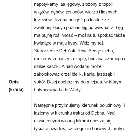
napotykamy las łęgowy, złożony z topoli,
wiązów, dębów, jesionów, wierzb i licznych
krzewów. Trzeba przejść po kładce ze
zwalonej kłody i poznać łęg od wewnątrz. Łęg
ma bujną roślinność – można tu spotkać także
kwitnące w maju irysy. Widzimy też
Starorzecze Dębiński Rów. Będąc cicho,
możemy zobaczyć czaplę, bociana czarnego i
dzikie kaczki. A nad wodami może
zakołokować orzeł bielik, kania, jastrząb i
Opis
sokół. Dalej dochozimy do miejsca, w którym
(krótki)
Lutynia wpada do Warty.
Następnie przyjmujemy kierunek południowy i
idziemy w kierunku traktu od Dębna. Nad
ukwieconymi wiosną łąkami unoszą się
tysiące owadów, szczególnie barwnych motyli.