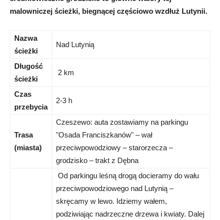
malowniczej ścieżki, biegnącej częściowo wzdłuż Lutynii.
Nazwa
Nad Lutynią
ścieżki
Długość
2 km
ścieżki
Czas
2-3 h
przebycia
Czeszewo: auta zostawiamy na parkingu
Trasa
"Osada Franciszkanów" – wał
(miasta)
przeciwpowodziowy – starorzecza –
grodzisko – trakt z Dębna
Od parkingu leśną drogą docieramy do wału
przeciwpowodziowego nad Lutynią –
skręcamy w lewo. Idziemy wałem,
podziwiając nadrzeczne drzewa i kwiaty. Dalej