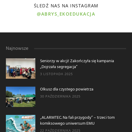
ŚLEDŹ NAS NA INSTAGRAM
@ABRYS_EKOEDUKACJA
Najnowsze
Seniorzy w akcji! Zakończyła się kampania
„Dojrzała segregacja”
3 LISTOPADA 2025
Olkusz dla czystego powietrza
30 PAŹDZIERNIKA 2025
„ALARMTEC. Na fali przygody” – trzeci tom
komiksowego uniwersum EMU
22 PAŹDZIERNIKA 2025