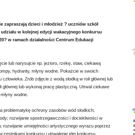
ie zapraszają dzieci i młodzież ? uczniów szkół
udziału w kolejnej edycji wakacyjnego konkursu
Abrys
H20? w ramach działalności Centrum Edukacji
ie lub narysujcie np. jezioro, rzekę, staw, ciekawą
pompy, hydranty, młyny wodne. Pokażcie w swoich
 człowieka. Zrób zdjęcie z wodą słodką w roli głównej lub
i głównej lub wykonaj pracę plastyczną. Utrwal ciekawe
, młyny wodne.
 na problematykę ochrony zasobów wód słodkich;
rody; rozwijanie spostrzegawczości i dociekliwości w
 rozwijanie umiejętności artystycznego wyrazu poprzez
 uczestnikami konkursu i utrwalenie idei konkursu.