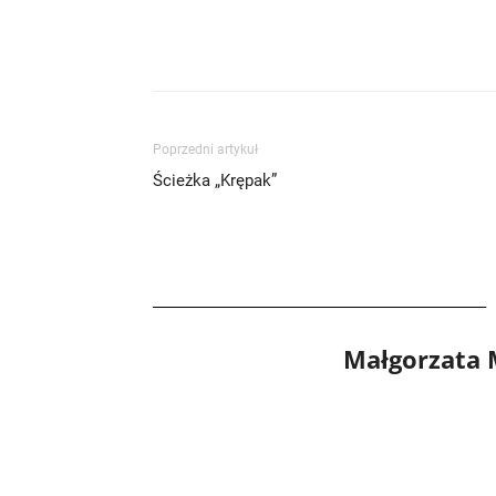
Poprzedni artykuł
Ścieżka „Krępak”
Małgorzata