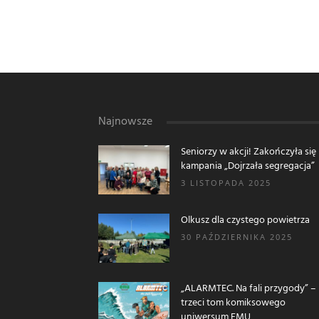
Najnowsze
Seniorzy w akcji! Zakończyła się
kampania „Dojrzała segregacja”
3 LISTOPADA 2025
Olkusz dla czystego powietrza
30 PAŹDZIERNIKA 2025
„ALARMTEC. Na fali przygody” –
trzeci tom komiksowego
uniwersum EMU