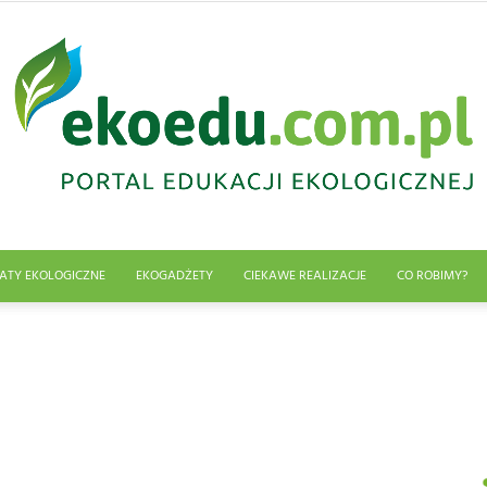
ATY EKOLOGICZNE
EKOGADŻETY
CIEKAWE REALIZACJE
CO ROBIMY?
Edukacja
ekologiczna