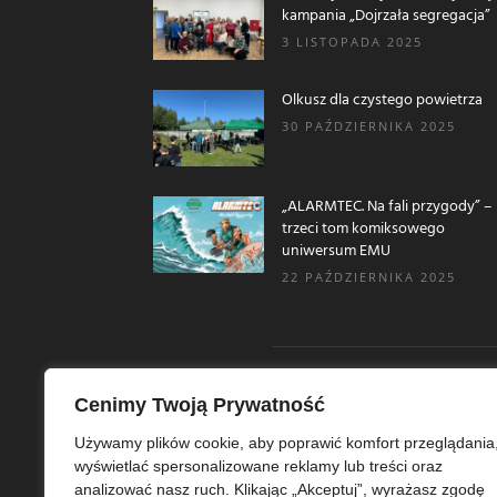
kampania „Dojrzała segregacja”
3 LISTOPADA 2025
Olkusz dla czystego powietrza
30 PAŹDZIERNIKA 2025
„ALARMTEC. Na fali przygody” –
trzeci tom komiksowego
uniwersum EMU
22 PAŹDZIERNIKA 2025
Cenimy Twoją Prywatność
O N
Używamy plików cookie, aby poprawić komfort przeglądania
wyświetlać spersonalizowane reklamy lub treści oraz
Ekoe
analizować nasz ruch. Klikając „Akceptuj”, wyrażasz zgodę