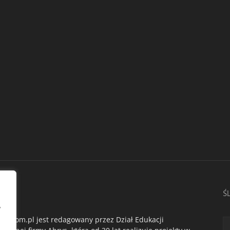
AS
Ś
,
du.com.pl jest redagowany przez Dział Edukacji