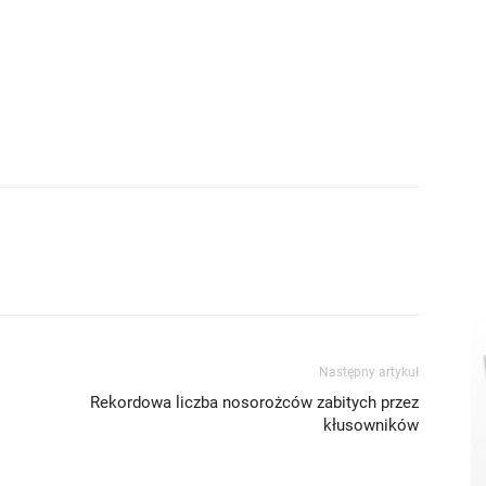
Następny artykuł
Rekordowa liczba nosorożców zabitych przez
kłusowników