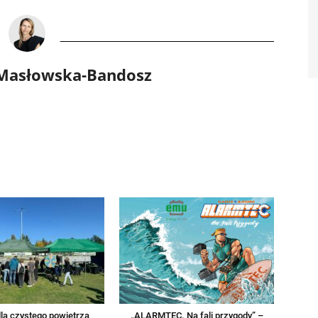
 Masłowska-Bandosz
la czystego powietrza
„ALARMTEC. Na fali przygody” –