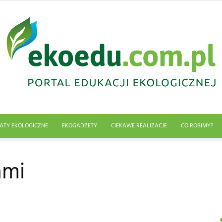
ATY EKOLOGICZNE
EKOGADŻETY
CIEKAWE REALIZACJE
CO ROBIMY?
Edukacja
ami
ekologiczna