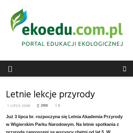
Edukacja
Letnie lekcje przyrody
ekologiczna
2900
0
1 LIPCA 2008
Już 3 lipca br. rozpoczyna się Letnia Akademia Przyrody
w Wigierskim Parku Narodowym. Na letnie spotkania z
Abrys
przyrodą zaproszeni są wszyscy chętni od lat 5. W