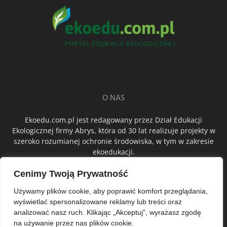
O NAS
Ekoedu.com.pl jest redagowany przez Dział Edukacji
Ekologicznej firmy Abrys, która od 30 lat realizuje projekty w
szeroko rozumianej ochronie środowiska, w tym w zakresie
ekoedukacji.
Cenimy Twoją Prywatność
ŚLEDŹ NAS
Używamy plików cookie, aby poprawić komfort przeglądania,
wyświetlać spersonalizowane reklamy lub treści oraz
analizować nasz ruch. Klikając „Akceptuj”, wyrażasz zgodę
na używanie przez nas plików cookie.