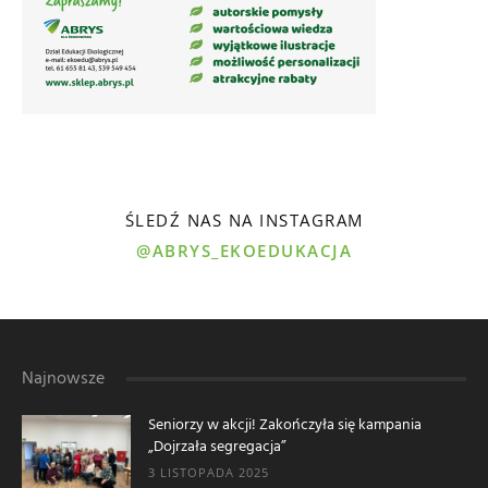
ŚLEDŹ NAS NA INSTAGRAM
@ABRYS_EKOEDUKACJA
Najnowsze
Seniorzy w akcji! Zakończyła się kampania
„Dojrzała segregacja”
3 LISTOPADA 2025