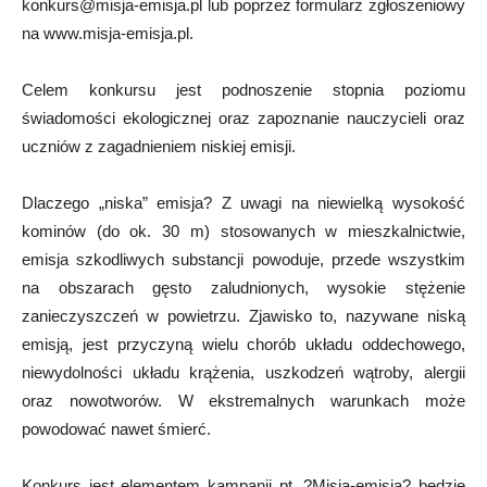
konkurs@misja-emisja.pl
lub poprzez formularz zgłoszeniowy
na www.misja-emisja.pl.
Celem konkursu jest podnoszenie stopnia poziomu
świadomości ekologicznej oraz zapoznanie nauczycieli oraz
uczniów z zagadnieniem niskiej emisji.
Dlaczego „niska” emisja? Z uwagi na niewielką wysokość
kominów (do ok. 30 m) stosowanych w mieszkalnictwie,
emisja szkodliwych substancji powoduje, przede wszystkim
na obszarach gęsto zaludnionych, wysokie stężenie
zanieczyszczeń w powietrzu. Zjawisko to, nazywane niską
emisją, jest przyczyną wielu chorób układu oddechowego,
niewydolności układu krążenia, uszkodzeń wątroby, alergii
oraz nowotworów. W ekstremalnych warunkach może
powodować nawet śmierć.
Konkurs jest elementem kampanii pt. ?Misja-emisja? będzie