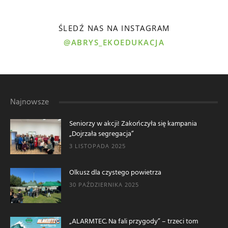
ŚLEDŹ NAS NA INSTAGRAM
@ABRYS_EKOEDUKACJA
Najnowsze
Seniorzy w akcji! Zakończyła się kampania
„Dojrzała segregacja”
3 LISTOPADA 2025
Olkusz dla czystego powietrza
30 PAŹDZIERNIKA 2025
„ALARMTEC. Na fali przygody” – trzeci tom