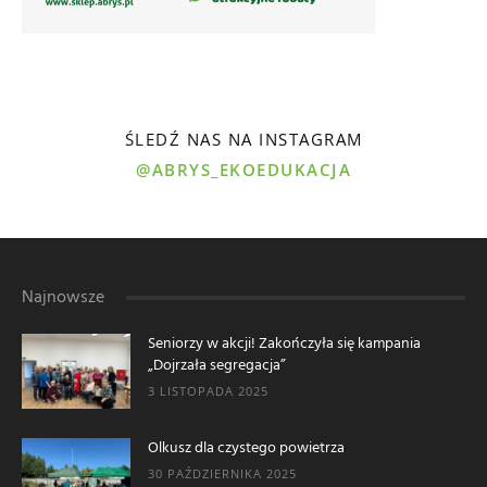
ŚLEDŹ NAS NA INSTAGRAM
@ABRYS_EKOEDUKACJA
Najnowsze
Seniorzy w akcji! Zakończyła się kampania
„Dojrzała segregacja”
3 LISTOPADA 2025
Olkusz dla czystego powietrza
30 PAŹDZIERNIKA 2025