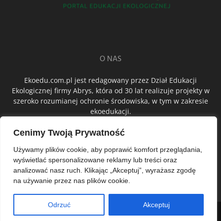
O NAS
Ekoedu.com.pl jest redagowany przez Dział Edukacji
Ekologicznej firmy Abrys, która od 30 lat realizuje projekty w
szeroko rozumianej ochronie środowiska, w tym w zakresie
ekoedukacji.
Cenimy Twoją Prywatność
ŚLEDŹ NAS
Używamy plików cookie, aby poprawić komfort przeglądania,
wyświetlać spersonalizowane reklamy lub treści oraz
analizować nasz ruch. Klikając „Akceptuj”, wyrażasz zgodę
na używanie przez nas plików cookie.
Odrzuć
Akceptuj
© Abrys Sp. z o.o.