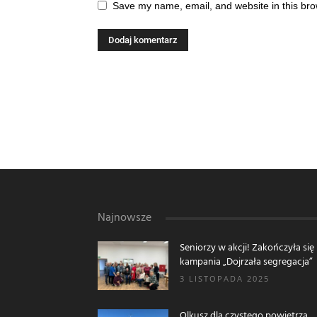
Save my name, email, and website in this bro
Najnowsze
Seniorzy w akcji! Zakończyła się
kampania „Dojrzała segregacja”
3 LISTOPADA 2025
Olkusz dla czystego powietrza