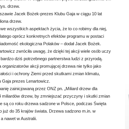
tys. drzew.
szawie Jacek Bożek-prezes Klubu Gaja w ciągu 10 lat
liona drzew.
we wszystkich aspektach życia, że to co robimy dla niej,
Dlatego oprócz konkretnych efektów programu w postaci
iadomość ekologiczna Polaków – dodał Jacek Bożek.
wicz zwróciła uwagę, że dzięki tej akcji wiele osób uczy
 bardzo dziś potrzebnego partnerstwa ludzi z przyrodą.
 organizatorów akcji promującej drzewa nie tylko jako
ałości i ochrony Ziemi przed skutkami zmian klimatu,
u Gaja prezes Lenartowicz.
nię zainicjowaną przez ONZ pn. „Miliard drzew dla
4 miliardów drzew, by zmniejszać przyczyny i skutki zmian
ne są co roku drzewa sadzone w Polsce, podczas Święta
iło już do 35 krajów świata. Drzewa sadzono m.in. w
a nawet w Australii.