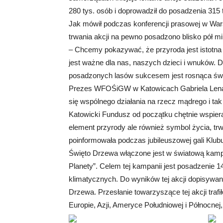
280 tys. osób i doprowadził do posadzenia 315 
Jak mówił podczas konferencji prasowej w War
trwania akcji na pewno posadzono blisko pół mi
– Chcemy pokazywać, że przyroda jest istotna 
jest ważne dla nas, naszych dzieci i wnuków. 
posadzonych lasów sukcesem jest rosnąca św
Prezes WFOŚiGW w Katowicach Gabriela Lenarto
się wspólnego działania na rzecz mądrego i tak
Katowicki Fundusz od początku chętnie wspiera
element przyrody ale również symbol życia, trw
poinformowała podczas jubileuszowej gali Klub
Święto Drzewa włączone jest w światową kampa
Planety”. Celem tej kampanii jest posadzenie 1
klimatycznych. Do wyników tej akcji dopisywa
Drzewa. Przesłanie towarzyszące tej akcji traf
Europie, Azji, Ameryce Południowej i Północnej, 