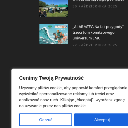
30 PAŹDZIERNIKA 2025
„ALARMTEC. Na fali przygody” –
trzeci tom komiksowego
uniwersum EMU
22 PAŹDZIERNIKA 2025
Cenimy Twoją Prywatność
O N
Używamy plików cookie, aby poprawić komfort przeglądania
wyświetlać spersonalizowane reklamy lub treści oraz
Ekoe
analizować nasz ruch. Klikając „Akceptuj”, wyrażasz zgodę
Ekol
na używanie przez nas plików cookie.
szer
ekoe
Odrzuć
Akceptuj