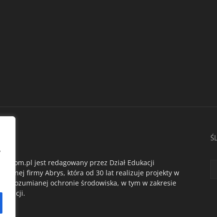
AS
Ś
,
du.com.pl jest redagowany przez Dział Edukacji
ogicznej firmy Abrys, która od 30 lat realizuje projekty w
oko rozumianej ochronie środowiska, w tym w zakresie
dukacji.