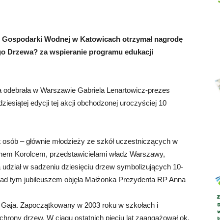
 Gospodarki Wodnej w Katowicach otrzymał nagrodę
go Drzewa? za wspieranie programu edukacji
Abrys
 odebrała w Warszawie Gabriela Lenartowicz-prezes
siątej edycji tej akcji obchodzonej uroczyściej 10
 osób – głównie młodzieży ze szkół uczestniczących w
inem Korolcem, przedstawicielami władz Warszawy,
a udział w sadzeniu dziesięciu drzew symbolizujących 10-
 nad tym jubileuszem objęła Małżonka Prezydenta RP Anna
 Gaja. Zapoczątkowany w 2003 roku w szkołach i
ochrony drzew. W ciągu ostatnich pięciu lat zaangażował ok.