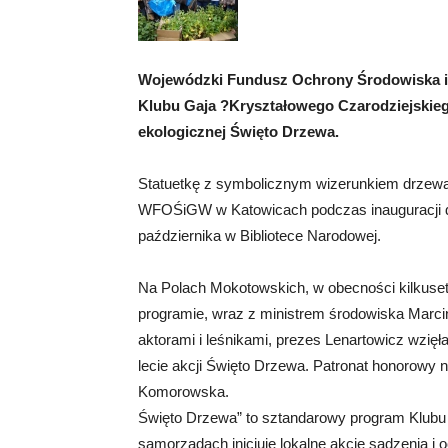
Wojewódzki Fundusz Ochrony Środowiska i
Klubu Gaja ?Kryształowego Czarodziejskie
ekologicznej Święto Drzewa.
Statuetkę z symbolicznym wizerunkiem drzewa
WFOŚiGW w Katowicach podczas inauguracji dzie
października w Bibliotece Narodowej.
Na Polach Mokotowskich, w obecności kilkuset
programie, wraz z ministrem środowiska Marc
aktorami i leśnikami, prezes Lenartowicz wzięł
lecie akcji Święto Drzewa. Patronat honorowy
Komorowska.
Święto Drzewa” to sztandarowy program Klubu
samorządach inicjuje lokalne akcje sadzenia i 