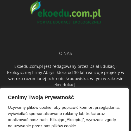
O NAS
Ekoedu.com.pl jest redagowany przez Dział Edukacji
Ekologicznej firmy Abrys, która od 30 lat realizuje projekty w
szeroko rozumianej ochronie środowiska, w tym w zakresie
ekoedukacji.
Cenimy Twoją Prywatność
ŚLEDŹ NAS
Używamy plików cookie, aby poprawić komfort przeglądania,
wyświetlać spersonalizowane reklamy lub treści oraz
analizować nasz ruch. Klikając „Akceptuj”, wyrażasz zgodę
na używanie przez nas plików cookie.