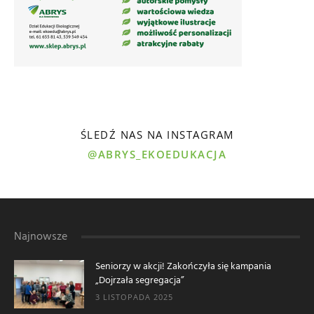
ŚLEDŹ NAS NA INSTAGRAM
@ABRYS_EKOEDUKACJA
Najnowsze
Seniorzy w akcji! Zakończyła się kampania
„Dojrzała segregacja”
3 LISTOPADA 2025