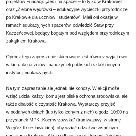
projektów Fundacji: „Jeśli na spacer – to tylko w Krakowie!”
oraz „Zielone wędrówki – edukacyjne wycieczki przyrodnicze
po Krakowie dla uczniów i studentów”. Mieli oni okazję w
ramach edukacyjnych spacerów, odwiedzić Staw przy
Kaczeńcowej, będący bogatym pod względem przyrodniczym
zakątkiem Krakowa.
Oprócz tego zaproszenie skierowane jest również wyjątkowo
w kierunku uczniów i nauczycieli pobliskich szkół i innych
instytucji edukacyjnych.
Na tym zapraszanie się jednak nie kończy. W akcji może
wziąć udział każdy, komu jest bliska ochrona środowiska, ale
także dbałość o czystość Krakowa. Wystarczy przyjść
w podanych dniach (lub tylko jednym z nich) o godz. 10:00 na
przystanek MPK „Kocmyrzowska” (tramwajowy, w stronę
Wzgórz Krzesławickich), aby wziąć udział we wspólnym
sprzątaniu Krakowa. Akcja odbywa się na terenie Dzielnicy