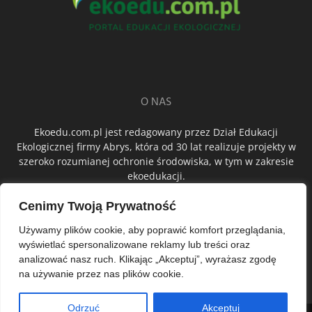
O NAS
Ekoedu.com.pl jest redagowany przez Dział Edukacji
Ekologicznej firmy Abrys, która od 30 lat realizuje projekty w
szeroko rozumianej ochronie środowiska, w tym w zakresie
ekoedukacji.
Cenimy Twoją Prywatność
ŚLEDŹ NAS
Używamy plików cookie, aby poprawić komfort przeglądania,
wyświetlać spersonalizowane reklamy lub treści oraz
analizować nasz ruch. Klikając „Akceptuj”, wyrażasz zgodę
na używanie przez nas plików cookie.
Odrzuć
Akceptuj