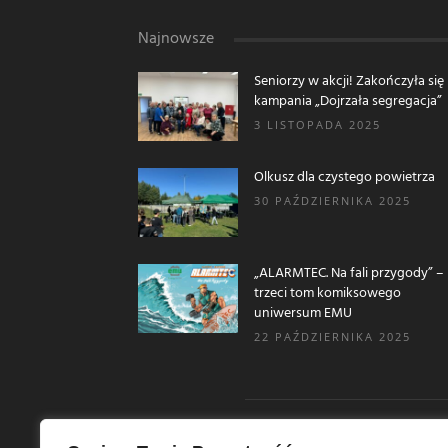
Najnowsze
Seniorzy w akcji! Zakończyła się
kampania „Dojrzała segregacja”
3 LISTOPADA 2025
Olkusz dla czystego powietrza
30 PAŹDZIERNIKA 2025
„ALARMTEC. Na fali przygody” –
trzeci tom komiksowego
uniwersum EMU
22 PAŹDZIERNIKA 2025