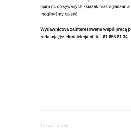
opinii nt. opisywanych książek oraz zgłaszania
moglibyśmy opisać.
Wydawnictwa zainteresowane współpracą pr
redakcja@zielonalekcja.pl
, tel. 61 655 81 34.
Poprzedni artykuł