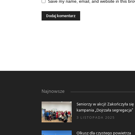
Save my name, email, and website in this bro
Najnowsze
Seniorzy w akcji! Zakończyła się
kampania „Dojrzała segregacja”
3 LISTOPADA 2025
Olkusz dla czystego powietrza