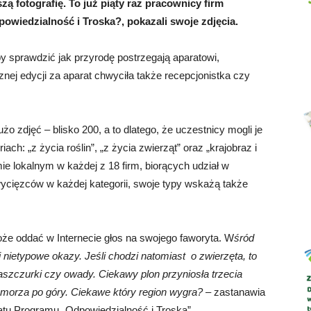
ą fotografię. To już piąty raz pracownicy firm
wiedzialność i Troska?, pokazali swoje zdjęcia.
by sprawdzić jak przyrodę postrzegają aparatowi,
Abrys
cznej edycji za aparat chwyciła także recepcjonistka czy
 zdjęć – blisko 200, a to dlatego, że uczestnicy mogli je
ch: „z życia roślin”, „z życia zwierząt” oraz „krajobraz i
e lokalnym w każdej z 18 firm, biorących udział w
zwycięzców w każdej kategorii, swoje typy wskażą także
że oddać w Internecie głos na swojego faworyta. W
śród
 i nietypowe okazy. Jeśli chodzi natomiast o zwierzęta, to
jaszczurki czy owady. Ciekawy plon przyniosła trzecia
d morza po góry. Ciekawe który region wygra?
– zastanawia
atu Programu „Odpowiedzialność i Troska”.