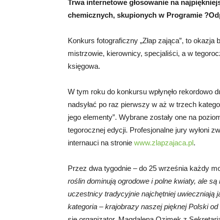
Trwa internetowe głosowanie na najpiękniejsz
chemicznych, skupionych w Programie ?Odpo
Konkurs fotograficzny „Złap zająca”, to okazja 
mistrzowie, kierownicy, specjaliści, a w tegoro
księgowa.
W tym roku do konkursu wpłynęło rekordowo dużo
nadsyłać po raz pierwszy w aż w trzech kategoria
jego elementy”. Wybrane zostały one na poziomi
tegorocznej edycji. Profesjonalne jury wyłoni 
internauci na stronie
www.zlapzajaca.pl
.
Przez dwa tygodnie – do 25 września każdy mo
roślin dominują ogrodowe i polne kwiaty, ale są
uczestnicy tradycyjnie najchętniej uwieczniają 
kategoria – krajobrazy naszej pięknej Polski o
się organizator, Magdalena Ozimek z Sekretari