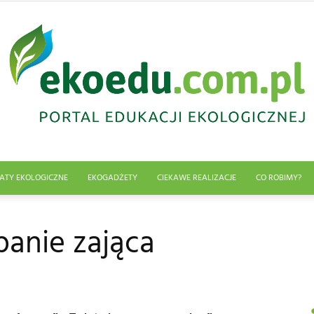
ATY EKOLOGICZNE
EKOGADŻETY
CIEKAWE REALIZACJE
CO ROBIMY?
Edukacja
panie zająca
ekologiczna