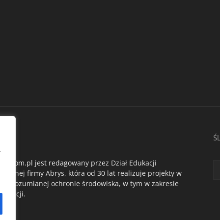
AS
Ś
,
du.com.pl jest redagowany przez Dział Edukacji
ogicznej firmy Abrys, która od 30 lat realizuje projekty w
oko rozumianej ochronie środowiska, w tym w zakresie
dukacji.