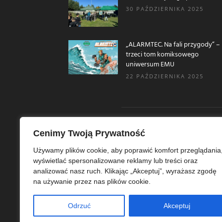
30 PAŹDZIERNIKA 2025
„ALARMTEC. Na fali przygody” –
trzeci tom komiksowego
uniwersum EMU
22 PAŹDZIERNIKA 2025
Cenimy Twoją Prywatność
O N
Używamy plików cookie, aby poprawić komfort przeglądania
wyświetlać spersonalizowane reklamy lub treści oraz
Ekoe
analizować nasz ruch. Klikając „Akceptuj”, wyrażasz zgodę
Ekol
na używanie przez nas plików cookie.
szer
ekoe
Odrzuć
Akceptuj