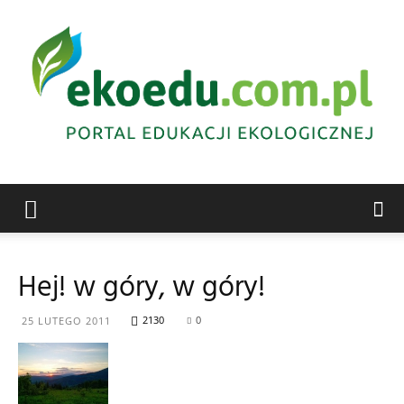
Edukacja
Hej! w góry, w góry!
ekologiczna
2130
0
25 LUTEGO 2011
Abrys