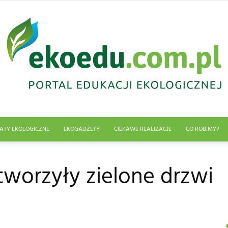
ATY EKOLOGICZNE
EKOGADŻETY
CIEKAWE REALIZACJE
CO ROBIMY?
Edukacja
worzyły zielone drzwi
ekologiczna