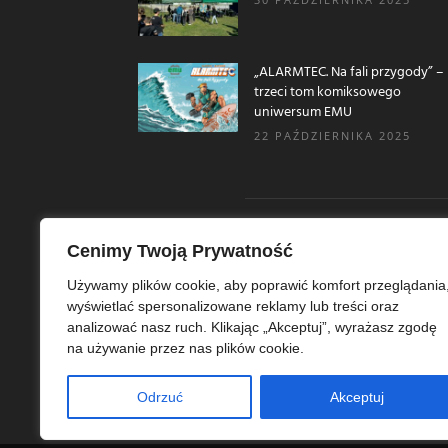
„ALARMTEC. Na fali przygody” –
trzeci tom komiksowego
uniwersum EMU
22 PAŹDZIERNIKA 2025
Cenimy Twoją Prywatność
O N
Używamy plików cookie, aby poprawić komfort przeglądania
wyświetlać spersonalizowane reklamy lub treści oraz
Ekoe
analizować nasz ruch. Klikając „Akceptuj”, wyrażasz zgodę
Ekol
na używanie przez nas plików cookie.
szer
ekoe
Odrzuć
Akceptuj