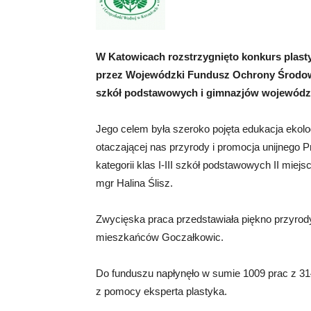
W Katowicach rozstrzygnięto konkurs plast
przez Wojewódzki Fundusz Ochrony Środow
szkół podstawowych i gimnazjów województ
Jego celem była szeroko pojęta edukacja ekolo
otaczającej nas przyrody i promocja unijnego 
kategorii klas I-III szkół podstawowych II mie
mgr Halina Ślisz.
Zwycięska praca przedstawiała piękno przyrod
mieszkańców Goczałkowic.
Do funduszu napłynęło w sumie 1009 prac z 314
z pomocy eksperta plastyka.