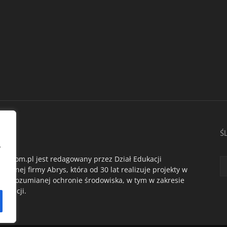
AS
Ś
,
du.com.pl jest redagowany przez Dział Edukacji
ogicznej firmy Abrys, która od 30 lat realizuje projekty w
oko rozumianej ochronie środowiska, w tym w zakresie
dukacji.