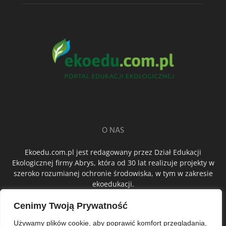
O NAS
Ekoedu.com.pl jest redagowany przez Dział Edukacji
Ekologicznej firmy Abrys, która od 30 lat realizuje projekty w
szeroko rozumianej ochronie środowiska, w tym w zakresie
ekoedukacji.
Cenimy Twoją Prywatność
ŚLEDŹ NAS
Używamy plików cookie, aby poprawić komfort przeglądania,