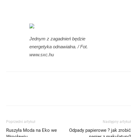
Jednym z zagadnień będzie
energetyka odnawialna. / Fot.
www.sxc.hu
Poprzedni artykuł
Następny artykuł
Ruszyła Moda na Eko we
Odpady papierowe ? jak zrobić
Wrocławiu
papier z makulatury?