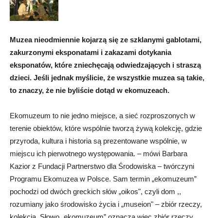
Muzea nieodmiennie kojarzą się ze szklanymi gablotami,
zakurzonymi eksponatami i zakazami dotykania
eksponatów, które zniechęcają odwiedzających i straszą
dzieci. Jeśli jednak myślicie, że wszystkie muzea są takie,
to znaczy, że nie byliście dotąd w ekomuzeach.
Ekomuzeum to nie jedno miejsce, a sieć rozproszonych w
terenie obiektów, które wspólnie tworzą żywą kolekcję, gdzie
przyroda, kultura i historia są prezentowane wspólnie, w
miejscu ich pierwotnego występowania. – mówi Barbara
Kazior z Fundacji Partnerstwo dla Środowiska – twórczyni
Programu Ekomuzea w Polsce. Sam termin „ekomuzeum”
pochodzi od dwóch greckich słów „oikos", czyli dom ,,
rozumiany jako środowisko życia i „museion" – zbiór rzeczy,
kolekcja. Słowo „ekomuzeum” oznacza więc zbiór rzeczy