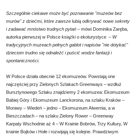
Szczególnie ciekawe może być poznawanie "muzeów bez
murów" z dziećmi, które zawsze lubią odkrywać nowe sekrety
i zadawać mnóstwo trudnych pytań
– mówi Dominika Zaręba,
autorka pierwszej w Polsce książki o ekoturystyce –
W
tradycyjnych muzeach pełnych gablot i napisów "nie dotykać"
dzieciom trudno się odnaleźć i puścić wodze fantazji i
spontaniczności.
W Polsce działa obecnie 12 ekomuzeów. Powstają one
najczęściej przy Zielonych Szlakach Greenways – wzdłuż
Bursztynowego Szlaku znajdziemy 2 ekomuzea: Ekomuzeum
Babiej Góry i Ekomuzeum Lanckorona, na szlaku Kraków –
Morawy – Wiedeń – jedno – Ekomuzeum Alwernia, a w
Bieszczadach – na szlaku Zielony Rower – Greenway
Karpaty Wschodnie aż 4 – W Krainie Bobrów, Trzy Kultury, W
krainie Bojków i Hołe i rozwijają się kolejne. Prawdziwym