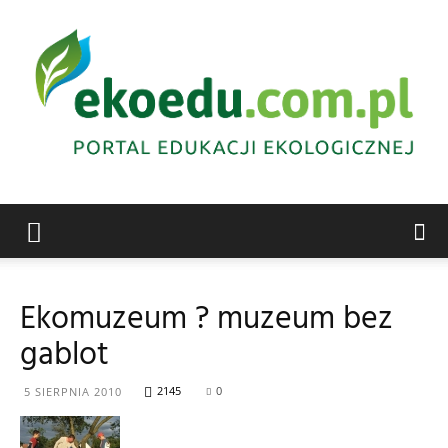
Edukacja
Ekomuzeum ? muzeum bez
gablot
ekologiczna
2145
0
5 SIERPNIA 2010
Abrys