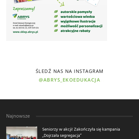
ŚLEDŹ NAS NA INSTAGRAM
@ABRYS_EKOEDUKACJA
Najnowsze
Seniorzy w akcji! Zakończyła się kampania
„Dojrzała segregacja”