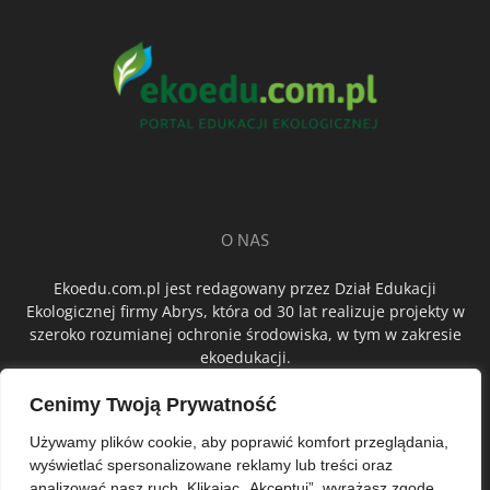
O NAS
Ekoedu.com.pl jest redagowany przez Dział Edukacji
Ekologicznej firmy Abrys, która od 30 lat realizuje projekty w
szeroko rozumianej ochronie środowiska, w tym w zakresie
ekoedukacji.
Cenimy Twoją Prywatność
ŚLEDŹ NAS
Używamy plików cookie, aby poprawić komfort przeglądania,
wyświetlać spersonalizowane reklamy lub treści oraz
analizować nasz ruch. Klikając „Akceptuj”, wyrażasz zgodę