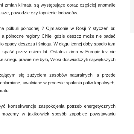
mi zmian klimatu są występujące coraz częściej anomalie
usze, powodzie czy topnienie lodowców.
a półkuli północnej ? Ojmiakonie w Rosji ? styczeń br.
w, a północne regiony Chile, gdzie deszcz może nie padać
tnio opady deszczu i śniegu. W ciągu jednej doby spadło tam
 spaść przez osiem lat. Ostatnia zima w Europie też nie
e śniegu prawie nie było, Włosi doświadczyli największych
ającym się zużyciem zasobów naturalnych, a przede
larniane, uwalniane w procesie spalania paliw kopalnych,
matu.
być konsekwencje zaspokojenia potrzeb energetycznych
 możemy w jakikolwiek sposób zapobiec powstawaniu