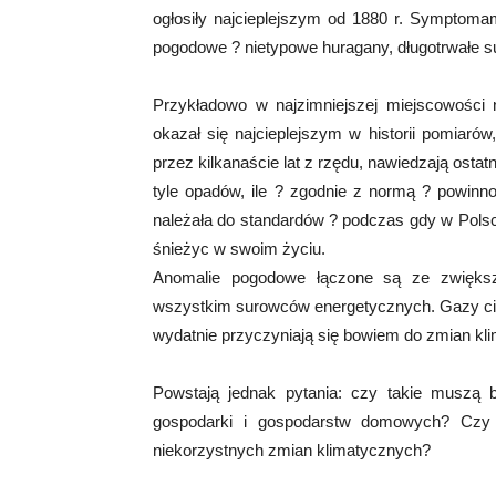
ogłosiły najcieplejszym od 1880 r. Symptoma
pogodowe ? nietypowe huragany, długotrwałe s
Przykładowo w najzimniejszej miejscowości n
okazał się najcieplejszym w historii pomiaró
przez kilkanaście lat z rzędu, nawiedzają osta
tyle opadów, ile ? zgodnie z normą ? powinno
należała do standardów ? podczas gdy w Polsc
śnieżyc w swoim życiu.
Anomalie pogodowe łączone są ze zwiększ
wszystkim surowców energetycznych. Gazy ciep
wydatnie przyczyniają się bowiem do zmian kli
Powstają jednak pytania: czy takie muszą 
gospodarki i gospodarstw domowych? Czy
niekorzystnych zmian klimatycznych?