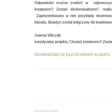
Odpowiedzi można znaleźć w najnowszym
kreatorem? Zostań ekoinnowatorem”, real
Zaprezentowano w nim przykłady ekoinnowa
klimatu. Biuletyn został dołączony do kwietni
Joanna Witczak
koordynator projektu ?Jesteś kreatorem? Zost
EKOINNOWACJE DLA OCHRONY KLIMATU
Poprzedni artykuł