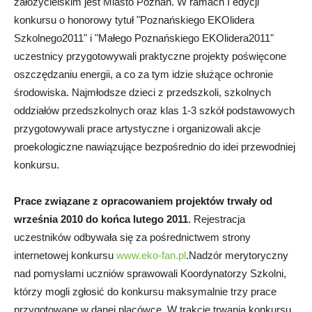
założycielskim jest Miasto Poznań. W ramach I edycji
konkursu o honorowy tytuł "Poznańskiego EKOlidera
Szkolnego2011" i "Małego Poznańskiego EKOlidera2011"
uczestnicy przygotowywali praktyczne projekty poświęcone
oszczędzaniu energii, a co za tym idzie służące ochronie
środowiska. Najmłodsze dzieci z przedszkoli, szkolnych
oddziałów przedszkolnych oraz klas 1-3 szkół podstawowych
przygotowywali prace artystyczne i organizowali akcje
proekologiczne nawiązujące bezpośrednio do idei przewodniej
konkursu.
Prace związane z opracowaniem projektów trwały od
września 2010 do końca lutego 2011
. Rejestracja
uczestników odbywała się za pośrednictwem strony
internetowej konkursu
www.eko-fan.pl
.Nadzór merytoryczny
nad pomysłami uczniów sprawowali Koordynatorzy Szkolni,
którzy mogli zgłosić do konkursu maksymalnie trzy prace
przygotowane w danej placówce. W trakcie trwania konkursu