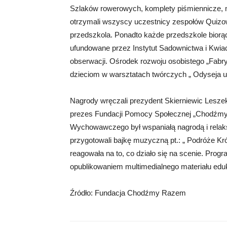
Szlaków rowerowych, komplety piśmiennicze, 
otrzymali wszyscy uczestnicy zespołów Quizo
przedszkola. Ponadto każde przedszkole biorą
ufundowane przez Instytut Sadownictwa i Kwiac
obserwacji. Ośrodek rozwoju osobistego „Fab
dzieciom w warsztatach twórczych „ Odyseja u
Nagrody wręczali prezydent Skierniewic Lesze
prezes Fundacji Pomocy Społecznej „Chodźmy
Wychowawczego był wspaniałą nagrodą i relak
przygotowali bajkę muzyczną pt.: „ Podróże Kr
reagowała na to, co działo się na scenie. Pro
opublikowaniem multimedialnego materiału edu
Źródło: Fundacja Chodźmy Razem