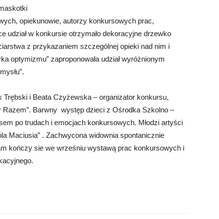
maskotki
wych, opiekunowie, autorzy konkursowych prac,
ce udział w konkursie otrzymało dekoracyjne drzewko
iarstwa z przykazaniem szczególnej opieki nad nim i
ryka optymizmu” zaproponowała udział wyróżnionym
mysłu”.
k Trębski i Beata Czyżewska – organizator konkursu,
 Razem”. Barwny występ dzieci z Ośrodka Szkolno –
sem po trudach i emocjach konkursowych. Młodzi artyści
óla Maciusia” . Zachwycona widownia spontanicznie
gram kończy sie we wrześniu wystawą prac konkursowych i
kacyjnego.