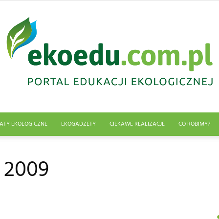
ATY EKOLOGICZNE
EKOGADŻETY
CIEKAWE REALIZACJE
CO ROBIMY?
Edukacja
 2009
ekologiczna