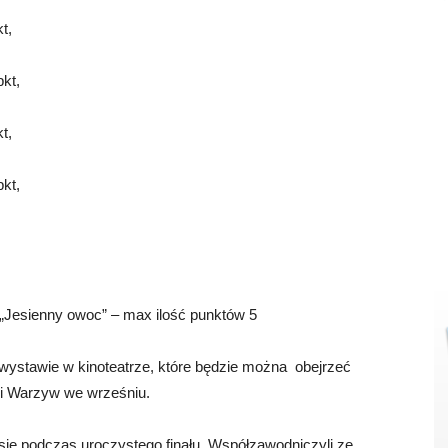
t,
pkt,
t,
pkt,
 „Jesienny owoc” – max ilość punktów 5
ystawie w kinoteatrze, które będzie można obejrzeć
i Warzyw we wrześniu.
ł się podczas uroczystego finału. Współzawodniczyli ze