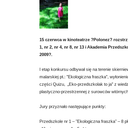
15 czerwca w kinoteatrze ?Polonez? rozstrz
1, nr 2, nr 4, nr 8, nr 13 i Akademia Przedsz
2009?.
I etap konkursu odbywał się na terenie skierni
malarskiej pt.: ”Ekologiczna fraszka”, wyłonie
części Quizu, „Eko-przedszkolak to ja” z wie
plastyczno-przestrzennej z surowców wtórnych
Jury przyznało następujące punkty:
Przedszkole nr 1 – "Ekologiczna fraszka" – 8 pk