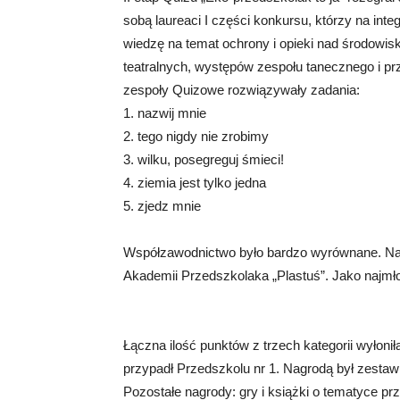
sobą laureaci I części konkursu, którzy na inte
wiedzę na temat ochrony i opieki nad środowi
teatralnych, występów zespołu tanecznego i pr
zespoły Quizowe rozwiązywały zadania:
1. nazwij mnie
2. tego nigdy nie zrobimy
3. wilku, posegreguj śmieci!
4. ziemia jest tylko jedna
5. zjedz mnie
Współzawodnictwo było bardzo wyrównane. Na sz
Akademii Przedszkolaka „Plastuś”. Jako najmł
Łączna ilość punktów z trzech kategorii wyłoni
przypadł Przedszkolu nr 1. Nagrodą był zesta
Pozostałe nagrody: gry i książki o tematyce p