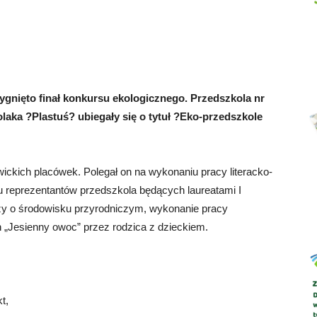
Abrys
ygnięto finał konkursu ekologicznego. Przedszkola nr
kolaka ?Plastuś? ubiegały się o tytuł ?Eko-przedszkole
ewickich placówek. Polegał on na wykonaniu pracy literacko-
niu reprezentantów przedszkola będących laureatami I
dzy o środowisku przyrodniczym, wykonanie pracy
 „Jesienny owoc” przez rodzica z dzieckiem.
t,