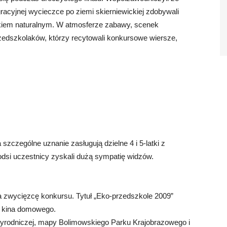
gracyjnej wycieczce po ziemi skierniewickiej zdobywali
skiem naturalnym. W atmosferze zabawy, scenek
zedszkolaków, którzy recytowali konkursowe wiersze,
czególne uznanie zasługują dzielne 4 i 5-latki z
odsi uczestnicy zyskali dużą sympatię widzów.
ła zwycięzcę konkursu. Tytuł „Eko-przedszkole 2009”
w kina domowego.
rzyrodniczej, mapy Bolimowskiego Parku Krajobrazowego i