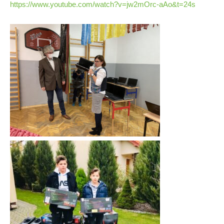
https://www.youtube.com/watch?v=jw2mOrc-aAo&t=24s