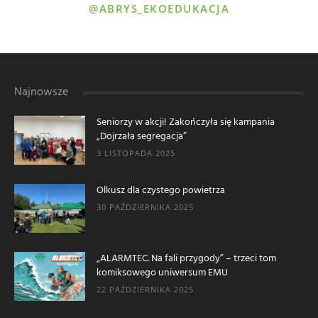
@ABRYS_EKOEDUKACJA
Najnowsze
Seniorzy w akcji! Zakończyła się kampania
„Dojrzała segregacja”
3 LISTOPADA 2025
Olkusz dla czystego powietrza
30 PAŹDZIERNIKA 2025
„ALARMTEC. Na fali przygody” – trzeci tom
komiksowego uniwersum EMU
22 PAŹDZIERNIKA 2025