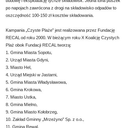
budowę i eksploatację tychże składowisk. Jedna tona puszek
po napojach zawrócona z drogi na składowisko odpadów to
oszczędność 100-150 zł kosztów składowania.
Kampania „Czyste Plaże” jest realizowana przez Fundację
RECAL od roku 2000. W bieżącym roku X Koalicję Czystych
Plaż obok Fundacji RECAL tworzą:
1. Gmina Miasta Sopotu,
2. Urząd Miasta Gdyni,
3. Miasto Hel,
4. Urząd Miejski w Jastarni,
5. Gmina Miasta Władysławowa,
6. Gmina Krokowa,
7. Miasto Ustka,
8. Gmina Mielno,
9. Gmina Miasto Kołobrzeg,
10. Zakład Gminny „Mrzeżyno” Sp. z o.o.,
11. Gmina Rewal,