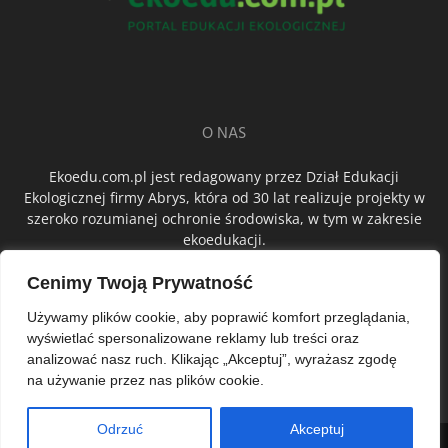
O NAS
Ekoedu.com.pl jest redagowany przez Dział Edukacji
Ekologicznej firmy Abrys, która od 30 lat realizuje projekty w
szeroko rozumianej ochronie środowiska, w tym w zakresie
ekoedukacji.
Cenimy Twoją Prywatność
ŚLEDŹ NAS
Używamy plików cookie, aby poprawić komfort przeglądania,
wyświetlać spersonalizowane reklamy lub treści oraz
analizować nasz ruch. Klikając „Akceptuj”, wyrażasz zgodę
na używanie przez nas plików cookie.
Odrzuć
Akceptuj
© Abrys Sp. z o.o.